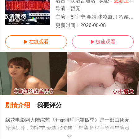
语言：
汉语普通话
状态：
更新至20260808期
导演：
暂无
主演：
刘宇宁,金靖,张凌赫,丁程鑫,周柯宇
更新至20260808期
更新时间：
2026-08-08
在线观看
极速观看


剧情介绍
我要评分
飘花电影网大陆综艺《开始推理吧第四季》是一部由暂无
导演执导，刘宇宁,金靖,张凌赫,丁程鑫,周柯宇等明星演员
精彩演绎的中国大陆综艺，手机免费观看高清无删减完整
