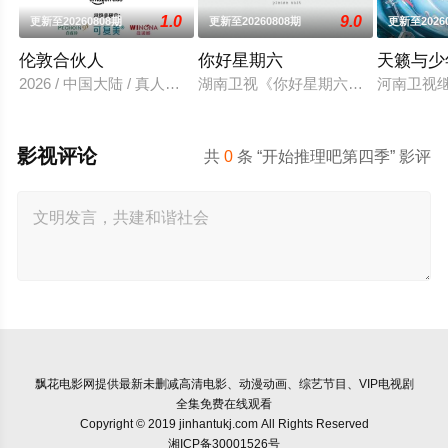
1.0
9.0
更新至20260808期
更新至20260808期
更新至2026
伦敦合伙人
你好星期六
天籁与少
2026 / 中国大陆 / 真人秀,大陆综艺
湖南卫视《你好星期六》2022年1月
河南卫视
影视评论
共
0
条 “开始推理吧第四季” 影评
飘花电影网
提供最新未删减高清电影、动漫动画、综艺节目、VIP电视剧
全集免费在线观看
Copyright © 2019 jinhantukj.com All Rights Reserved
湘ICP备30001526号