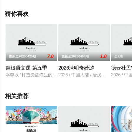
版综艺节目就上飘花影院，更多相关信息可移步至豆瓣综
艺、电视猫或剧情网等平台了解。
猜你喜欢
7.0
1.0
更新至20250425期
更新至20260404期
全7期
超级语文课 第五季
2026清明奇妙游
德云社孟
本季以 “打造受益终生的人生一课”为核心主题，跳出传统教学
2026 / 中国大陆 / 唐汉霄,小阿七,朱洁
2026 / 
相关推荐