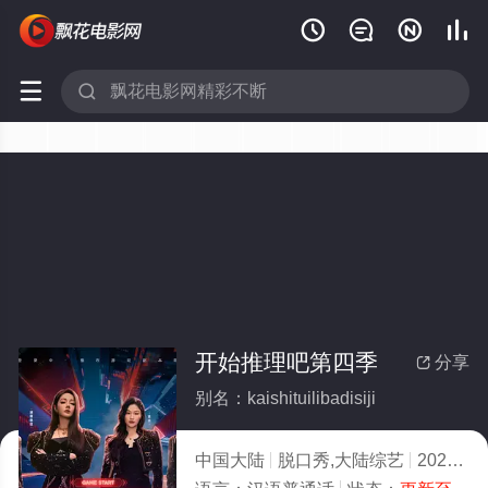






开始推理吧第四季
分享

别名：kaishituilibadisiji
中国大陆
脱口秀,大陆综艺
2026
2.