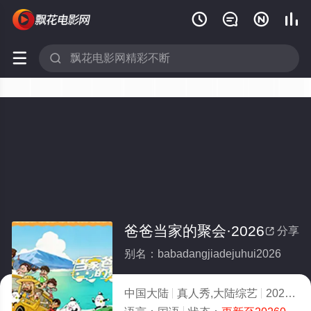






爸爸当家的聚会·2026
分享

别名：babadangjiadejuhui2026
中国大陆
真人秀,大陆综艺
2026
8.