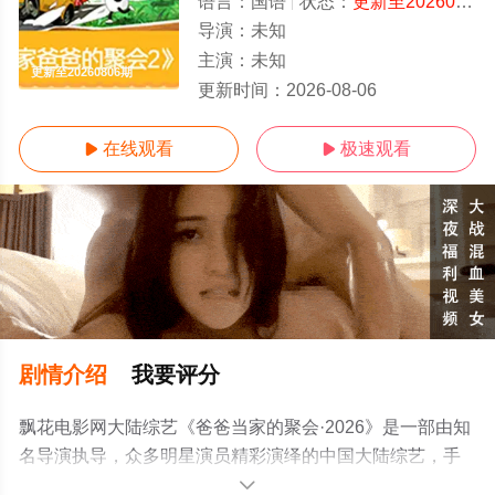
语言：
国语
状态：
更新至20260806期
导演：
未知
主演：
未知
更新至20260806期
更新时间：
2026-08-06
在线观看
极速观看


剧情介绍
我要评分
飘花电影网大陆综艺《爸爸当家的聚会·2026》是一部由知
名导演执导，众多明星演员精彩演绎的中国大陆综艺，手
机免费观看高清无删减完整版综艺节目就上飘花影院，更
