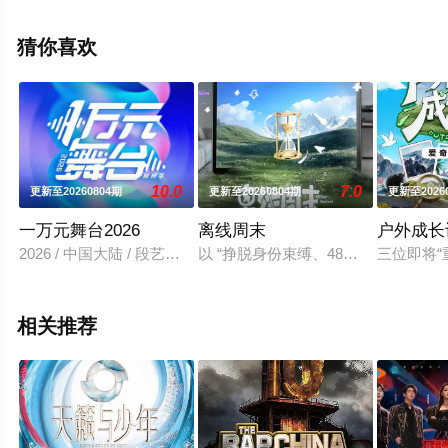
多相关信息可移步至豆瓣综艺、电视猫或剧情网等平台了
解。
猜你喜欢
10.0
7.0
更新至20260804期
更新至20260804期
更新至2026
一万元舞台2026
离线周末
户外成长
2026 / 中国大陆 / 段艺璇,丁真珍珠,戴萌,李希侃,太一,向佐,许杨
以 “挣脱身份束缚、48小时平行人生
三位即将
相关推荐