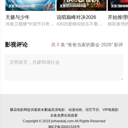
4.0
5.0
更新至20260808期
更新至20260808期
更新至2026
天籁与少年
说唱巅峰对决2026
开始推理
河南卫视继“中国节日奇妙游系列”IP屡屡出圈后， 联合中国移
#2026爱桃综快乐不重样# #说唱
精彩推理
影视评论
共
0
条 “爸爸当家的聚会·2026” 影评
飘花电影网
提供最新未删减高清电影、动漫动画、综艺节目、VIP电视剧
全集免费在线观看
Copyright © 2019 jinhantukj.com All Rights Reserved
湘ICP备30001526号