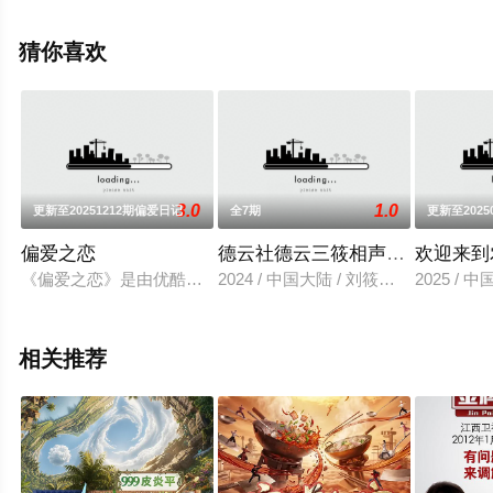
关信息可移步至豆瓣综艺、电视猫或剧情网等平台了解。
猜你喜欢
3.0
1.0
更新至20251212期偏爱日记
全7期
更新至2025
偏爱之恋
德云社德云三筱相声专场郑州站20
欢迎来到
《偏爱之恋》是由优酷出品的首档“ 野生恋综 ”恋爱生存真人秀，
2024 / 中国大陆 / 刘筱亭,张九泰,
2025 /
相关推荐