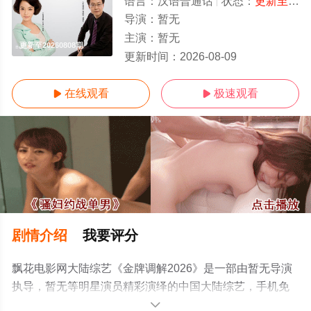
语言：
汉语普通话
状态：
更新至20260808期
导演：
暂无
主演：
暂无
更新至20260808期
更新时间：
2026-08-09
在线观看
极速观看


剧情介绍
我要评分
飘花电影网大陆综艺《金牌调解2026》是一部由暂无导演
执导，暂无等明星演员精彩演绎的中国大陆综艺，手机免
费观看高清无删减完整版综艺节目就上飘花影院，更多相
