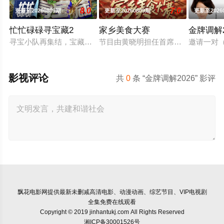
8.0
7.0
更新至20260809期
更新至20260809期
更新至2026
忙忙碌碌寻宝藏2
家乡美食大赛
金牌调解2
寻宝小队再集结，宝藏烟火气下饭脑综再度上桌，第二季全面升维
节目由黄晓明担任首席掌勺官，李维
邀请一对
影视评论
共
0
条 “金牌调解2026” 影评
飘花电影网
提供最新未删减高清电影、动漫动画、综艺节目、VIP电视剧
全集免费在线观看
Copyright © 2019 jinhantukj.com All Rights Reserved
湘ICP备30001526号