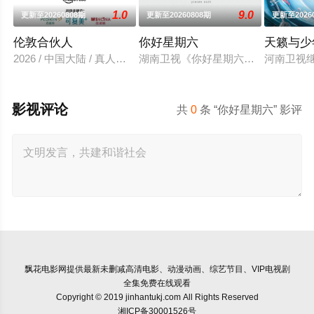
1.0
9.0
更新至20260808期
更新至20260808期
更新至2026
伦敦合伙人
你好星期六
天籁与少
2026 / 中国大陆 / 真人秀,大陆综艺
湖南卫视《你好星期六》2022年1月
河南卫视
影视评论
共
0
条 “你好星期六” 影评
飘花电影网
提供最新未删减高清电影、动漫动画、综艺节目、VIP电视剧
全集免费在线观看
Copyright © 2019 jinhantukj.com All Rights Reserved
湘ICP备30001526号