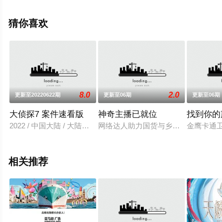
版综艺节目就上飘花影院，更多相关信息可移步至豆瓣综
艺、电视猫或剧情网等平台了解。
猜你喜欢
8.0
2.0
更新至20220622期
更新至06期
更新至06期
大侦探7 案件速看版
神奇主播已就位
找到你的
2022 / 中国大陆 / 大陆综艺
网络达人助力国货与乡村助农公益纪实
金鹰卡通
相关推荐