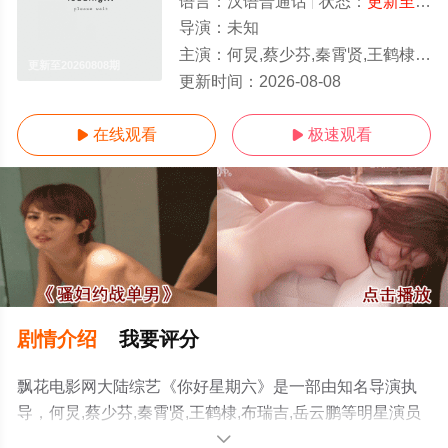
语言：
汉语普通话
状态：
更新至20260808期
导演：
未知
主演：
何炅,蔡少芬,秦霄贤,王鹤棣,布瑞吉,岳云鹏
更新至20260808期
更新时间：
2026-08-08
在线观看
极速观看


剧情介绍
我要评分
飘花电影网大陆综艺《你好星期六》是一部由知名导演执
导，何炅,蔡少芬,秦霄贤,王鹤棣,布瑞吉,岳云鹏等明星演员
精彩演绎的中国大陆综艺，手机免费观看高清无删减完整
