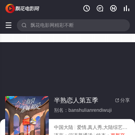






半熟恋人第五季
分享

别名：banshulianrendiwuji
中国大陆
爱情,真人秀,大陆综艺
202