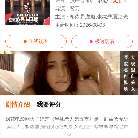
语言：
汉语普通话
状态：
更新至20260803期
导演：
暂无
主演：
谢依霖,董璇,张纯烨,夏之光,沈奕斐
更新至20260803期
更新时间：
2026-08-03
在线观看
极速观看


剧情介绍
我要评分
飘花电影网大陆综艺《半熟恋人第五季》是一部由暂无导
演执导，谢依霖,董璇,张纯烨,夏之光,沈奕斐等明星演员精
彩演绎的中国大陆综艺，手机免费观看高清无删减完整版
