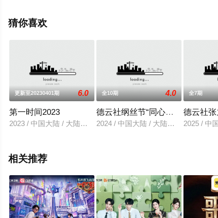
综艺节目就上飘花影院，更多相关信息可移步至豆瓣综
艺、电视猫或剧情网等平台了解。
猜你喜欢
6.0
4.0
更新至20230401期
全10期
全7期
第一时间2023
德云社纲丝节“同心同德”之特别奉献
德云社张
2023 / 中国大陆 / 大陆综艺
2024 / 中国大陆 / 大陆综艺
2025 /
相关推荐