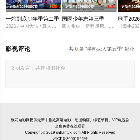
3.0
9.0
更新至20260807期
更新至20260807期
更新至2026
一站到底少年季第二季
国医少年志第三季
歌手2026
2026 / 中国大陆 / 真人秀,大陆综艺
四人集结，新程即启。和陈妍希、夏
《歌手2
影视评论
共
0
条 “半熟恋人第五季” 影评
飘花电影网
提供最新未删减高清电影、动漫动画、综艺节目、VIP电视剧
全集免费在线观看
Copyright © 2019 jinhantukj.com All Rights Reserved
湘ICP备30001526号