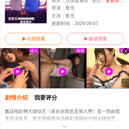
语言：
汉语普通话
状态：
更新至20260807期
导演：
暂无
主演：
暂无
更新至20260807期
更新时间：
2026-08-07
在线观看
极速观看


剧情介绍
我要评分
飘花电影网大陆综艺《喜欢你我也是第六季》是一部由暂
无导演执导，暂无等明星演员精彩演绎的中国大陆综艺，
手机免费观看高清无删减完整版综艺节目就上飘花影院，
