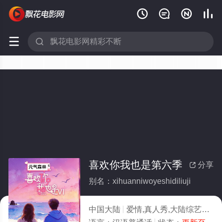






喜欢你我也是第六季
分享

别名：xihuanniwoyeshidiliuji
中国大陆
爱情,真人秀,大陆综艺
202