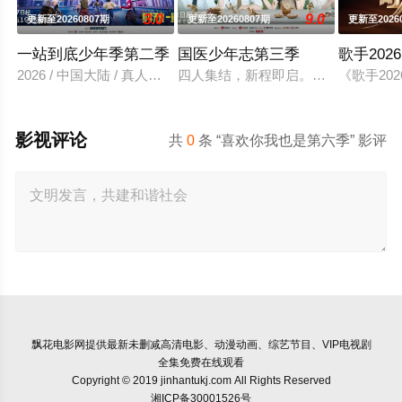
3.0
9.0
更新至20260807期
更新至20260807期
更新至2026
一站到底少年季第二季
国医少年志第三季
歌手2026
2026 / 中国大陆 / 真人秀,大陆综艺
四人集结，新程即启。和陈妍希、夏
《歌手2
影视评论
共
0
条 “喜欢你我也是第六季” 影评
飘花电影网
提供最新未删减高清电影、动漫动画、综艺节目、VIP电视剧
全集免费在线观看
Copyright © 2019 jinhantukj.com All Rights Reserved
湘ICP备30001526号