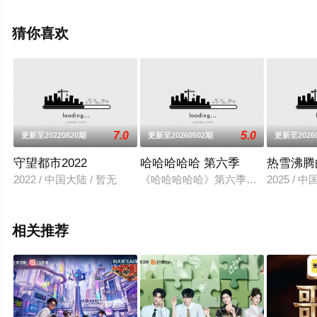
更多相关信息可移步至豆瓣综艺、电视猫或剧情网等平台
了解。
猜你喜欢
7.0
5.0
更新至20220820期
更新至20260502期
更新至2026
守望都市2022
哈哈哈哈哈 第六季
热雪沸腾
2022 / 中国大陆 / 暂无
《哈哈哈哈哈》第六季邓超、陈赫、鹿
2025 /
相关推荐