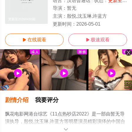
语言：
汉语普通话
状态：
更新至20260430期
导演：
暂无
主演：
殷悦,沈玉琳,许蓝方
更新至20260430期
更新时间：
2026-05-01
在线观看
极速观看


剧情介绍
我要评分
飘花电影网港台综艺《11点热吵店2022》是一部由暂无导
演执导，殷悦,沈玉琳,许蓝方等明星演员精彩演绎的中国台
湾综艺，手机免费观看高清无删减完整版综艺节目就上飘
