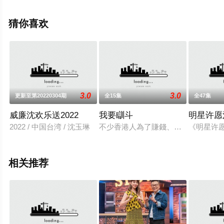
花影院，更多相关信息可移步至豆瓣综艺、电视猫或剧情
网等平台了解。
猜你喜欢
3.0
3.0
更新至第20220304期
全15集
全47集
威廉沈欢乐送2022
我要瞓斗
明星许愿
2022 / 中国台湾 / 沈玉琳
不少香港人為了賺錢、玩樂等不同原
《明星许
相关推荐