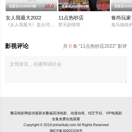
10.0
6.0
更新至20260804期
更新至20260804期
更新至2026
女人我最大2022
11点热吵店
食尚玩家
《女人我最大》是台湾一个女性类的电视娱乐节目，讨论各种女
暂无剧情简
鬼马搞怪
影视评论
共
0
条 “11点热吵店2022” 影评
飘花电影网
提供最新未删减高清电影、动漫动画、综艺节目、VIP电视剧
全集免费在线观看
Copyright © 2019 jinhantukj.com All Rights Reserved
湘ICP备30001526号