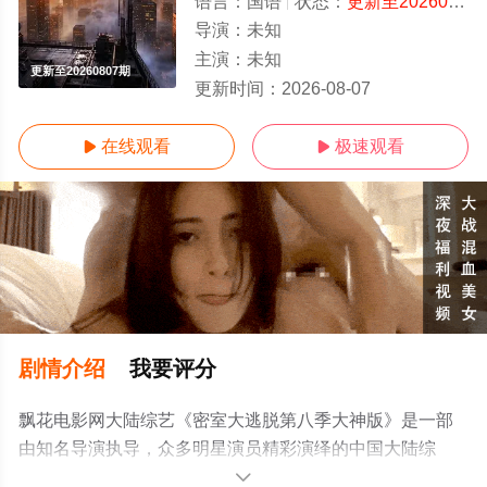
语言：
国语
状态：
更新至20260807期
导演：
未知
主演：
未知
更新至20260807期
更新时间：
2026-08-07
在线观看
极速观看


剧情介绍
我要评分
飘花电影网大陆综艺《密室大逃脱第八季大神版》是一部
由知名导演执导，众多明星演员精彩演绎的中国大陆综
艺，手机免费观看高清无删减完整版综艺节目就上飘花影
