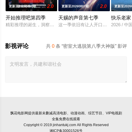
2.0
2.0
更新至20260808期
更新至20260807期
更新至2026
开始推理吧第四季
天赐的声音第七季
快乐老家
精彩推理的诞生，洞察力、判断力等是推理的关键，更少不了开
这一季依旧有让人开口就想跟唱的歌
2026 /
影视评论
共
0
条 “密室大逃脱第八季大神版” 影评
飘花电影网
提供最新未删减高清电影、动漫动画、综艺节目、VIP电视剧
全集免费在线观看
Copyright © 2019 jinhantukj.com All Rights Reserved
湘ICP备30001526号