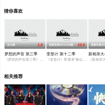
院，更多相关信息可移步至豆瓣综艺、电视猫或剧情网等
平台了解。
猜你喜欢
1.0
10.0
全12期
更新至第20111218期
更新至第202
梦想的声音 第三季
变形计 第十二季
新相亲大
《梦想的声音第三季》，由林俊杰、胡彦斌、谭维维、张靓颖担
《变形计》即禀承“换位思考”这一思
《新相亲
相关推荐