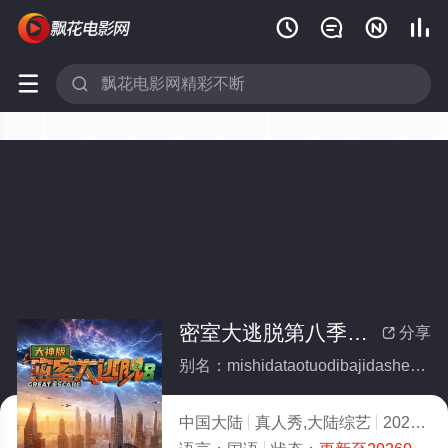






密室大逃脱第八季大神版
分享

别名：mishidataotuodibajidashenban
中国大陆
真人秀,大陆综艺
2026
3.