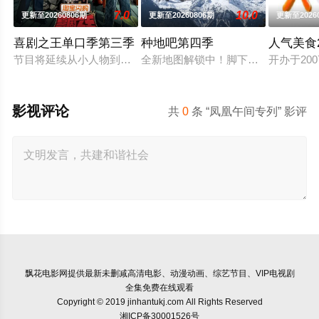
7.0
10.0
更新至20260806期
更新至20260806期
更新至2026
喜剧之王单口季第三季
种地吧第四季
人气美食2
节目将延续从小人物到喜剧之王的故事，汇聚来自全国各地脱口秀
全新地图解锁中！脚下的土地变了，但
开办于2
影视评论
共
0
条 “凤凰午间专列” 影评
飘花电影网
提供最新未删减高清电影、动漫动画、综艺节目、VIP电视剧
全集免费在线观看
Copyright © 2019 jinhantukj.com All Rights Reserved
湘ICP备30001526号