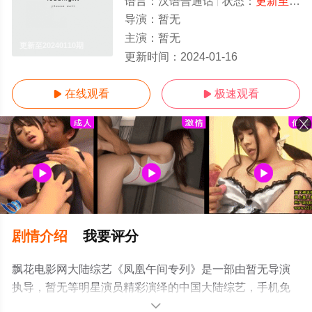
语言：
汉语普通话
状态：
更新至20240110期
导演：
暂无
主演：
暂无
更新至20240110期
更新时间：
2024-01-16
在线观看
极速观看


剧情介绍
我要评分
飘花电影网大陆综艺《凤凰午间专列》是一部由暂无导演
执导，暂无等明星演员精彩演绎的中国大陆综艺，手机免
费观看高清无删减完整版综艺节目就上飘花影院，更多相
