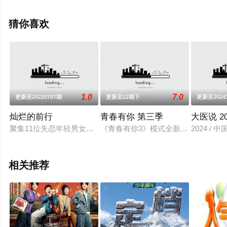
关信息可移步至豆瓣综艺、电视猫或剧情网等平台了解。
猜你喜欢
1.0
7.0
更新至20220707期
更新至22期下
更新至2024
灿烂的前行
青春有你 第三季
大医说 20
聚集11位失恋年轻男女， 在5位明星艺人的帮助下，展开一段为
《青春有你3》模式全新升级，青春制
2024 / 
相关推荐