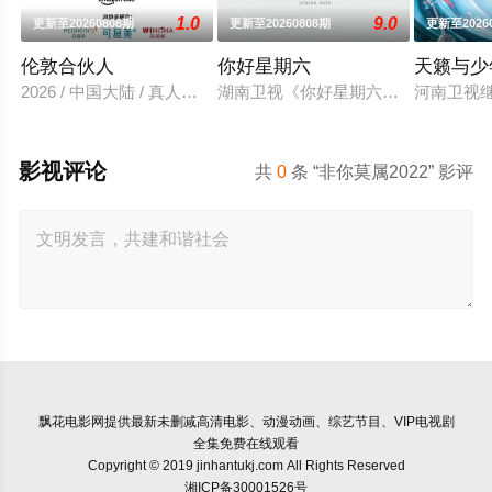
1.0
9.0
更新至20260808期
更新至20260808期
更新至2026
伦敦合伙人
你好星期六
天籁与少
2026 / 中国大陆 / 真人秀,大陆综艺
湖南卫视《你好星期六》2022年1月
河南卫视
影视评论
共
0
条 “非你莫属2022” 影评
飘花电影网
提供最新未删减高清电影、动漫动画、综艺节目、VIP电视剧
全集免费在线观看
Copyright © 2019 jinhantukj.com All Rights Reserved
湘ICP备30001526号