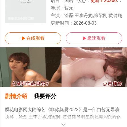
语言：
国语
状态：
更新至20260802期
导演：
暂无
主演：
涂磊,王李丹妮,张绍刚,黄健翔
更新至20260802期
更新时间：
2026-08-03
在线观看
极速观看


剧情介绍
我要评分
飘花电影网大陆综艺《非你莫属2022》是一部由暂无导演
执导，涂磊,王李丹妮,张绍刚,黄健翔等明星演员精彩演绎的
中国大陆综艺，手机免费观看高清无删减完整版综艺节目
