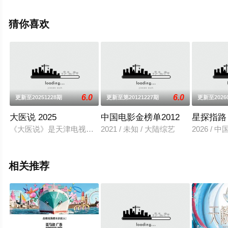
就上飘花影院，更多相关信息可移步至豆瓣综艺、电视猫
或剧情网等平台了解。
猜你喜欢
6.0
6.0
更新至20251228期
更新至第20121227期
更新至2026
大医说 2025
中国电影金榜单2012
星探指路
《大医说》是天津电视台倾力打造、重磅推出的一档高端医学节
2021 / 未知 / 大陆综艺
2026 / 
相关推荐