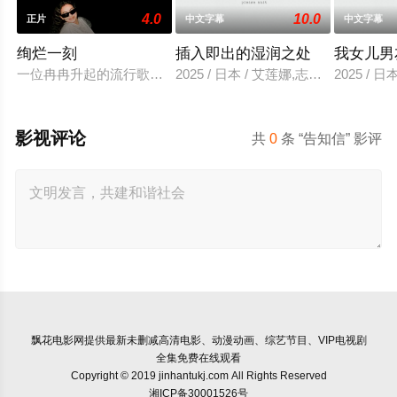
4.0
10.0
正片
中文字幕
中文字幕
绚烂一刻
插入即出的湿润之处
我女儿男
一位冉冉升起的流行歌手在为她的巡回演唱会首秀做准备的同时
2025 / 日本 / 艾莲娜,志美健
2025 / 日
影视评论
共
0
条 “告知信” 影评
飘花电影网
提供最新未删减高清电影、动漫动画、综艺节目、VIP电视剧
全集免费在线观看
Copyright © 2019 jinhantukj.com All Rights Reserved
湘ICP备30001526号