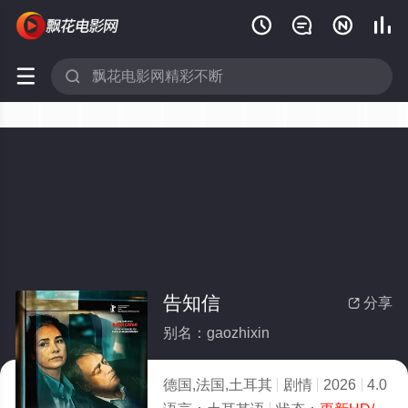






告知信
分享

别名：gaozhixin
德国,法国,土耳其
剧情
2026
4.0