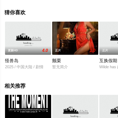
特,Ömer·Filikci,Ipek·Seyalioglu,Yusuf·Özhan·Tali,Sultan·Ulu
等明星演员精彩演绎的德国,法国,土耳其电影，手机免费观
猜你喜欢
看高清无删减完整版电影大全就上飘花影院，更多相关信
息可移步至豆瓣电影、电视猫或剧情网等平台了解。
4.0
1.0
更新HD
正片
正片
怪兽岛
颤栗
互换假期
2025 / 中国大陆 / 剧情
暂无简介
Wilde has j
相关推荐