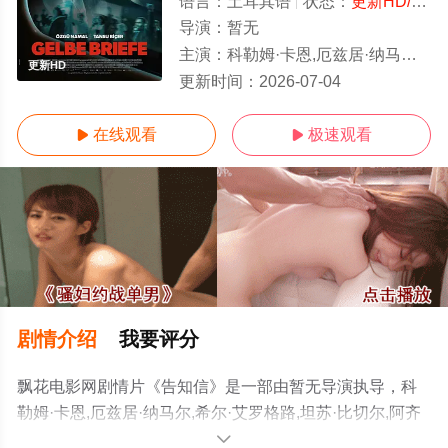
语言：
土耳其语
状态：
更新HD/高清
导演：
暂无
主演：
科勒姆·卡恩,厄兹居·纳马尔,希尔·艾罗格路,坦苏·比切尔,阿齐兹·扎普库尔特,Ömer·Filikci,Ipek·Seyal
更新HD
更新时间：
2026-07-04
在线观看
极速观看


剧情介绍
我要评分
飘花电影网剧情片《告知信》是一部由暂无导演执导，科
勒姆·卡恩,厄兹居·纳马尔,希尔·艾罗格路,坦苏·比切尔,阿齐
兹·扎普库尔
