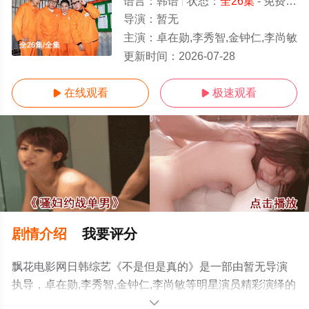
语言：
韩语
状态：
全26集
- 免费在线播放
导演：
暂无
主演：
卓在勋,李秀智,金钟仁,李尚敏
全26集/全集
更新时间：
2026-07-28
在线观看
极速观看


剧情介绍
我要评分
飘花电影网日韩综艺《不是但是真的》是一部由暂无导演
执导，卓在勋,李秀智,金钟仁,李尚敏等明星演员精彩演绎的
韩国综艺，大结局剧情已揭晓（全26集），手机免费观看
