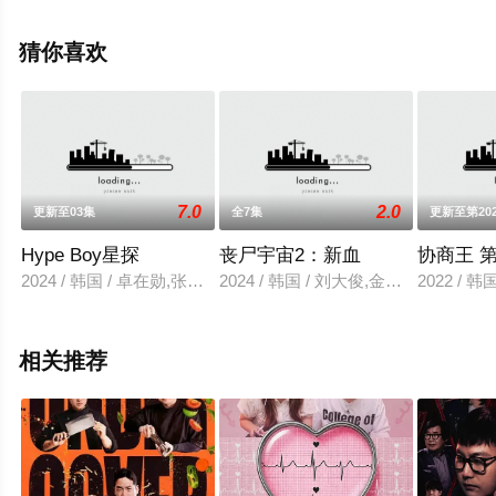
高清无删减完整版综艺节目就上飘花影院，更多相关信息
可移步至豆瓣综艺、电视猫或剧情网等平台了解。
猜你喜欢
7.0
2.0
更新至03集
全7集
更新至第202
Hype Boy星探
丧尸宇宙2：新血
协商王 
2024 / 韩国 / 卓在勋,张东民,南侑廷,金善旴
2024 / 韩国 / 刘大俊,金泰妍,陆星材,C
2022 / 韩
相关推荐