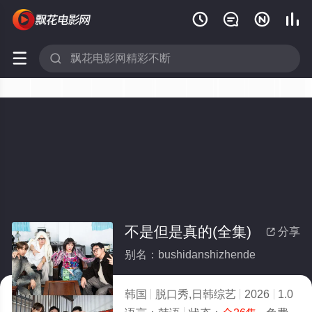






不是但是真的(全集)
分享

别名：bushidanshizhende
韩国
脱口秀,日韩综艺
2026
1.0