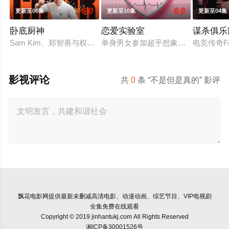
6.0
6.0
更新至06集
更新至10集
更新至04集
卧底厨神
恋爱实验室
谋杀俱乐
Sam Kim、郑智善与权圣晙早已在韩国料理界闯出名号，成
单身男女参加超乎想象的荒唐相亲，从
电竞传奇
影视评论
共
0
条 “不是但是真的” 影评
飘花电影网
提供最新未删减高清电影、动漫动画、综艺节目、VIP电视剧
全集免费在线观看
Copyright © 2019 jinhantukj.com All Rights Reserved
湘ICP备30001526号