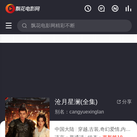






沧月星澜(全集)
分享

别名：cangyuexinglan
中国大陆
穿越,古装,奇幻爱情,内地剧,内地