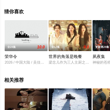
无删减完整版电视剧全集就上飘花影院，更多相关信息可
移步至豆瓣电视剧、电视猫或剧情网等平台了解。
猜你喜欢
10.0
9.0
全24集
全12集
更新第24集
荣华令
世界的角落是晚餐
夙夜集
2026 / 中国大陆 / 吴佳怡,董子凡,宋昭艺,张译兮,李珈童,杨博奇,
梁念儿作为三人主厨之一，她深信“无
神秘的苍
相关推荐