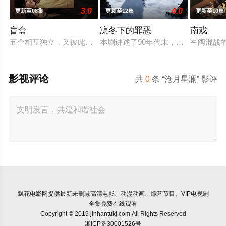
3.0
4.0
更新至08集
更新至12集
更新至10集
盲盒
凛冬下的罪恶
南戏
五个相互独立，又彼此呼应的故事——用一场精心策划的“夏令营”
本剧讲述了90年代末，怒河市刑侦支
军阀混战
影视评论
共
0
条 “沧月星澜” 影评
飘花电影网
提供最新未删减高清电影、动漫动画、综艺节目、VIP电视剧
全集免费在线观看
Copyright © 2019 jinhantukj.com All Rights Reserved
湘ICP备30001526号