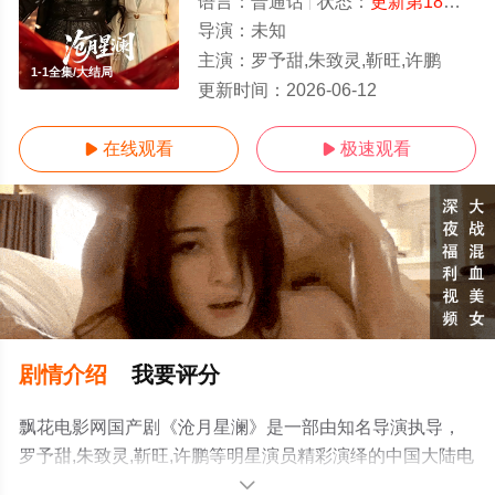
语言：
普通话
状态：
更新第18集
- 
导演：
未知
主演：
罗予甜,朱致灵,靳旺,许鹏
1-1全集/大结局
更新时间：
2026-06-12
在线观看
极速观看


剧情介绍
我要评分
飘花电影网国产剧《沧月星澜》是一部由知名导演执导，
罗予甜,朱致灵,靳旺,许鹏等明星演员精彩演绎的中国大陆电
视剧，大结局剧情已揭晓（1-1全集），手机免费观看高清
