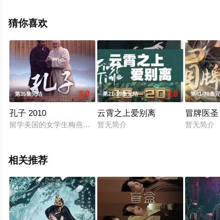
免费观看高清无删减完整版电视剧全集就上飘花影院，更
多相关信息可移步至豆瓣电视剧、电视猫或剧情网等平台
猜你喜欢
了解。
5.0
5.0
第35集完结
第21-39集完结
第61-78集
孔子 2010
云霄之上爱别离
冒牌医圣
留学美国的女学生梅燕，为完成一部研究孔子的博士论文，回到
暂无简介
暂无简介
相关推荐