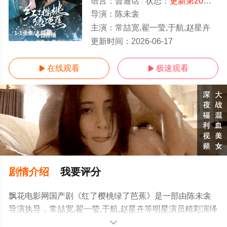
语言：
普通话
状态：
更新第20集
- 
导演：
陈未衾
主演：
常喆宽,翟一莹,于航,赵星卉
1-1全集/大结局
更新时间：
2026-06-17
在线观看
极速观看


剧情介绍
我要评分
飘花电影网国产剧《红了樱桃绿了芭蕉》是一部由陈未衾
导演执导，常喆宽,翟一莹,于航,赵星卉等明星演员精彩演绎
的中国大陆电视剧，大结局剧情已揭晓（1-1全集），手机
