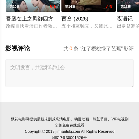
9.0
7.0
第10集
第14集
第18集
吾凰在上之凤御四方
盲盒 (2026)
夜语记
改编自快看漫画作者嗷小泽的独家连载漫画《吾凰在上》。
五个相互独立，又彼此呼应的故事——
出身贫寒
影视评论
共
0
条 “红了樱桃绿了芭蕉” 影评
飘花电影网
提供最新未删减高清电影、动漫动画、综艺节目、VIP电视剧
全集免费在线观看
Copyright © 2019 jinhantukj.com All Rights Reserved
湘ICP备30001526号