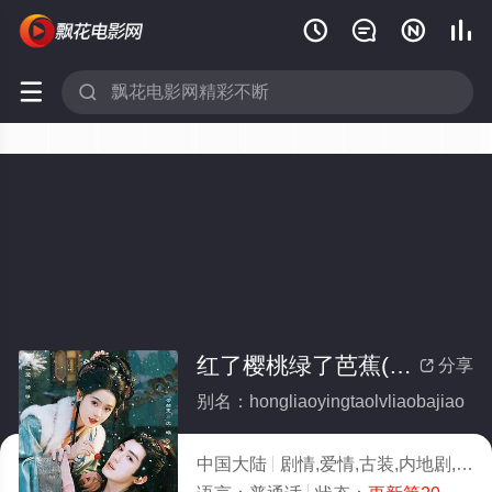






红了樱桃绿了芭蕉(全集)
分享

别名：hongliaoyingtaolvliaobajiao
中国大陆
剧情,爱情,古装,内地剧,内地