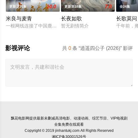
10.0
7.0
更新至11集
更新至18集
全24集
米良与麦青
长夜如歌
长歌莫问
一根网线连接了中国鹿鸣村和英国牛津，麦香通过视频向米良宣
暂无剧情简介
千年前，
影视评论
共
0
条 “逍遥四公子 (2026)” 影评
飘花电影网
提供最新未删减高清电影、动漫动画、综艺节目、VIP电视剧
全集免费在线观看
Copyright © 2019 jinhantukj.com All Rights Reserved
湘ICP备30001526号