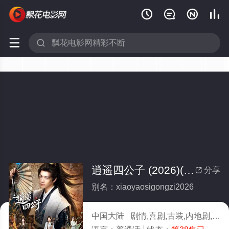






逍遥四公子 (2026)(全集)
分享

别名：xiaoyaosigongzi2026
中国大陆
剧情,喜剧,古装,内地剧,内地