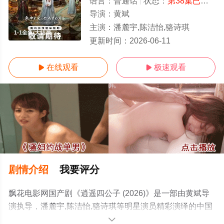
语言：
普通话
状态：
第38集已完结
-
导演：
黄斌
主演：
潘麓宇,陈洁怡,骆诗琪
1-1全集/大结局
更新时间：
2026-06-11
在线观看
极速观看


剧情介绍
我要评分
飘花电影网国产剧《逍遥四公子 (2026)》是一部由黄斌导
演执导，潘麓宇,陈洁怡,骆诗琪等明星演员精彩演绎的中国
大陆电视剧，大结局剧情已揭晓（1-1全集），手机免费观
