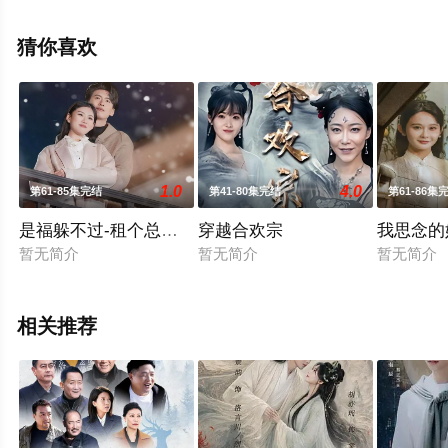
看高清无删减完整版电视剧全集就上飘花影院，更多相关
信息可移步至豆瓣电视剧、电视猫或剧情网等平台了解。
猜你喜欢
1.0
4.0
第61-85集完结
第41-80集完结
第61-86集
是福躲不过-租个总裁男友回家过年
穿越合欢宗
我思念的
暂无简介
暂无简介
暂无简介
相关推荐