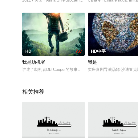
2021 / 美国 / Anna,Shields,Catharine,Daddario
Carla è incinta e nuda, im
HD
7.0
HD中字
我是劫机者
我是
讲述了劫机者DB Cooper的故事，他仍然是PNW最大的谜团之一
卖座喜剧导演汤姆·沙迪亚
相关推荐