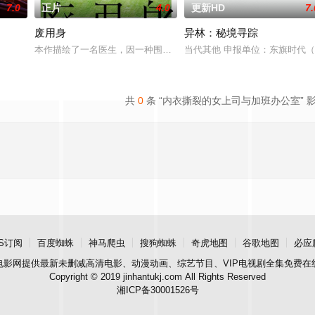
7.0
正片
4.0
更新HD
7.
废用身
异林：秘境寻踪
，火速成立“斩毒行动”专案组，借调警员安迪参战。首轮毒贩阿泰交易败露被廖
本作描绘了一名医生，因一种围绕“废用身”——因瘫痪等原因已无恢
当代其他 申报单位：东旗时代
共
0
条 “内衣撕裂的女上司与加班办公室” 
S订阅
百度蜘蛛
神马爬虫
搜狗蜘蛛
奇虎地图
谷歌地图
必应
电影网
提供最新未删减高清电影、动漫动画、综艺节目、VIP电视剧全集免费在
Copyright © 2019 jinhantukj.com All Rights Reserved
湘ICP备30001526号