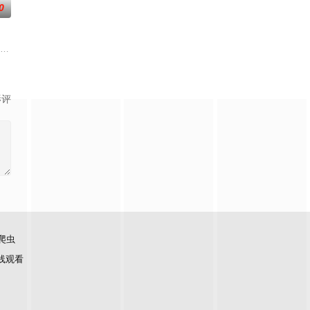
0
爷
复可能的四肢——的治疗方法，而一步步踏入在追求理想的理性与疯狂之间摇摆
（北京）影视文化传媒有限公司
影评
爬虫
线观看