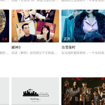
itando le pose che sua madre assumeva qua
山姆（甘国亮 饰）将妻儿送往加拿大后只身一人返回香港，却发现自
破敗的上流舊邸中，年華老去的
1.0
正片
5.0
正片
5.
赌神3
当雪落时
。
克脑部因意外受创，一度徘徊于生死边缘，期间他对探索人生产生浓厚兴趣，痊
高进（黎明）在同师父千王靳能（钟景辉）学过将近10年技艺后，熟
在冷战时期莫斯科，一个女间谍