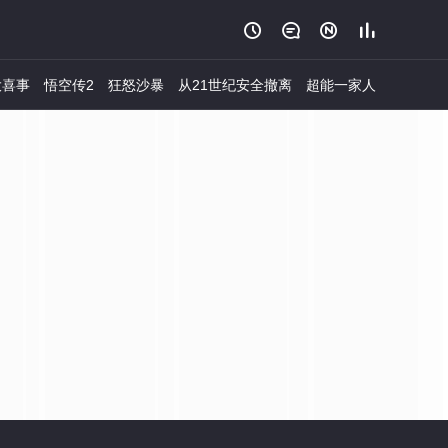




大喜事
悟空传2
狂怒沙暴
从21世纪安全撤离
超能一家人