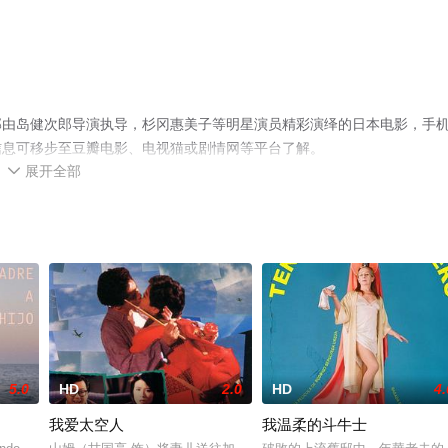
部由岛健次郎导演执导，杉冈惠美子等明星演员精彩演绎的日本电影，手
信息可移步至豆瓣电影、电视猫或剧情网等平台了解。
展开全部

5.0
HD
2.0
HD
4.
我爱太空人
我温柔的斗牛士