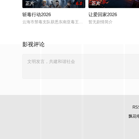
正片
6.0
正片
斩毒行动2026
让爱回家2026
云海市禁毒支队获悉东南亚毒王廖爷将携600余公斤毒品来云交易
暂无剧情简介
影视评论
RS
飘花