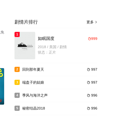
剧情片排行
更多

机免
1
如眠国度
999

2018 / 美国 / 剧情
状态：正片
回到那年夏天
997
2

端盘子的姑娘
997
3

季风与海洋之声
996
4

0
秘密结晶2018
996
5
