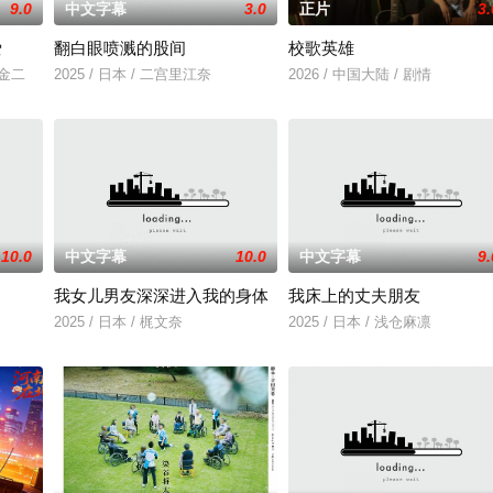
9.0
中文字幕
3.0
正片
3.
爱
翻白眼喷溅的股间
校歌英雄
川金二
2025 / 日本 / 二宫里江奈
2026 / 中国大陆 / 剧情
10.0
中文字幕
10.0
中文字幕
9.
我女儿男友深深进入我的身体
我床上的丈夫朋友
，努力应对名利和行业压力的复杂压力，揭示了地下文化向主流成功的转变。
2025 / 日本 / 梶文奈
2025 / 日本 / 浅仓麻凛