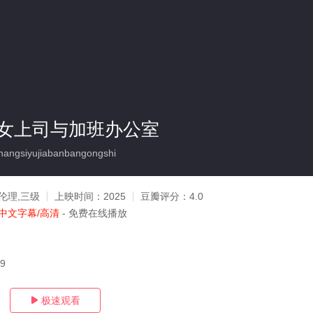
女上司与加班办公室
hangsiyujiabanbangongshi
伦理,三级
上映时间：
2025
豆瓣评分：
4.0
中文字幕/高清
- 免费在线播放
29
极速观看
