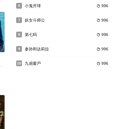
己在公司里的位置早已经被人替代。阿珍（恬妞 饰）和丈夫也决定移民加拿大
變裝皇后一針一線地繡著寂寞。一個動盪的夜裡，年輕帥氣的革命份子卡洛斯
小鬼开球
996
6

妖女斗师公
996
7

第七码
996
8

0
参孙和达莉拉
996
9

九扇窗戶
996
10

愈后决定与四人摄制队飞往各地，去访问不同
练掌控一切千门技巧，加上与靳能的女儿靳轻（梁咏琪）情投意合，17岁的他可
，从一个理想主义的政客的身上窃取机密并爱上了他。