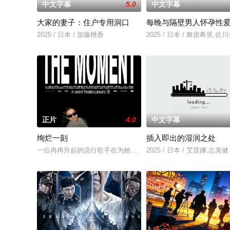
中文字幕
5.0
中文字幕
大家的妻子：住户专用洞口
每晚与隔壁男人怀孕性
2025 / 日本 / 加藤桃香
2025 / 日本 / 舞原希里,佐
正片
4.0
中文字幕
绚烂一刻
插入即出的湿润之处
一位冉冉升起的流行歌手在为她的巡回演唱会首秀做准备的同时
2025 / 日本 / 艾莲娜,志美健