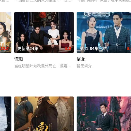
家庭，唯一的幸存者温馨偶然得到了一台可以跨时空沟通的走马灯，她与十二天
一场蓄谋已久的意外重逢，一段破镜重圆的甜蜜爱恋。
《狐门秘事》讲述了在军阀割据
10.0
更新第24集
5.0
第41-84集完结
8.
谎颜
屠龙
弟四人靠卖鸡蛋维持生计的故事。
当红明星叶知秋意外死亡，整容替身谢雨轩被迫戴上她的面具,卷入冷
暂无简介