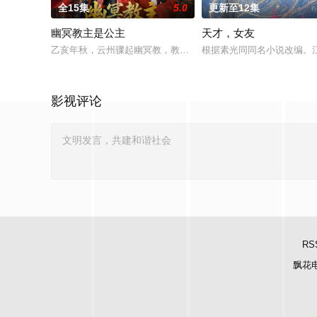
全15集
5.0
更新至12集
幽冥教主是公主
天才，女友
乙亥年秋，云州骤起幽冥教，教主独孤晴专杀薄情负心德行有亏
根据素光同同名小说改编。
影视评论
RS
飘花