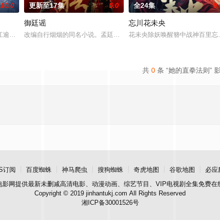
10.0
更新至17集
5.0
全24集
9.
御廷谣
忘川花未央
之辈。太子夏无双和好兄弟张小峰奉皇命携天子剑赴云州剿魔，初见独孤晴即中
江逾白长大以后，林知夏忽然对他说：“江逾白，我喜欢你，哲学和生物学意义上
改编自行烟烟的同名小说。孟廷辉，大平王朝有史以来个以女子进士
花未央除妖唤醒簪中战神百里忘
共
0
条 “她的直拳法则” 
S订阅
百度蜘蛛
神马爬虫
搜狗蜘蛛
奇虎地图
谷歌地图
必应
电影网
提供最新未删减高清电影、动漫动画、综艺节目、VIP电视剧全集免费在
Copyright © 2019 jinhantukj.com All Rights Reserved
湘ICP备30001526号