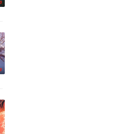
0
刮
刑侦手段，接连破获数起重案要案的艰难过
帅许又安与昆曲名伶荣筱楠推向不死不休的对立绝境。而他们不知，对方正是自
人程桉、恩师林晚媚的双重背叛。她从恨意中涅槃重生，借私生女桑落的身份
0
鬼
带自己用程序员身份卧底电诈集团以求查出未婚妻离奇死亡的真相。两人联手查
《平阳公主》。