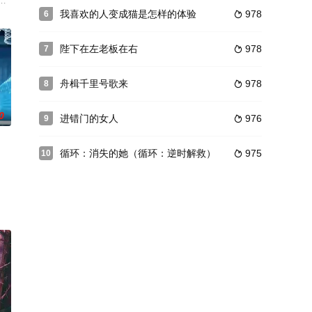
前的孙闻联手展开了挽救家庭的超时空拯救，
时期的鹤灵城，商行少爷肖蓦然（周阶饰）不幸被卷入一起凶杀案，在寻求真
我喜欢的人变成猫是怎样的体验
978
6

陛下在左老板在右
978
7

舟楫千里号歌来
978
8

0
进错门的女人
976
9

循环：消失的她（循环：逆时解救）
975
10

潇潇的复仇迷局。从豪门宴会到悬崖密谋，毒药、车祸、死亡接踵而至，而真