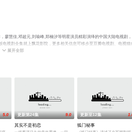
，廖慧佳,邓超元,刘瑜峰,郑楠汐等明星演员精彩演绎的中国大陆电视剧
整版电视剧全集就上飘花影院，更多相关信息可移步至豆瓣电视剧、电视猫
展开全部

5.0
更新第24集
9.0
更新至12集
1.
其实不是初恋
狐门秘事