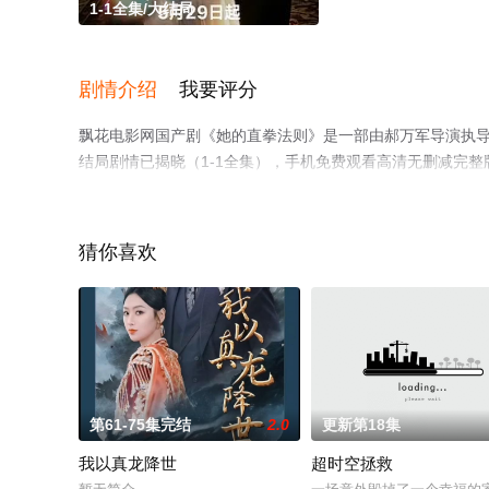
1-1全集/大结局
剧情介绍
我要评分
飘花电影网国产剧《她的直拳法则》是一部由郝万军导演执导
结局剧情已揭晓（1-1全集），手机免费观看高清无删减完
剧情网等平台了解。
猜你喜欢
第61-75集完结
2.0
更新第18集
我以真龙降世
超时空拯救