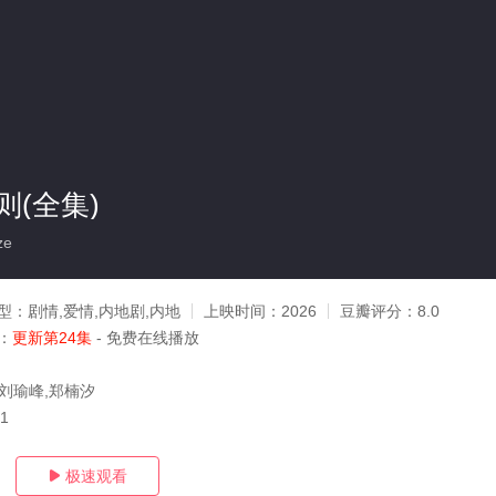
(全集)
ze
型：
剧情,爱情,内地剧,内地
上映时间：
2026
豆瓣评分：
8.0
：
更新第24集
- 免费在线播放
,刘瑜峰,郑楠汐
01
极速观看
