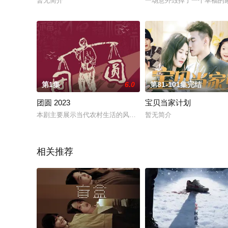
暂无简介
一场意外毁掉了一个幸福的
第1集
6.0
第81-101集完结
团圆 2023
宝贝当家计划
本剧主要展示当代农村生活的风貌，讲述父亲、母亲、姐姐、弟
暂无简介
相关推荐