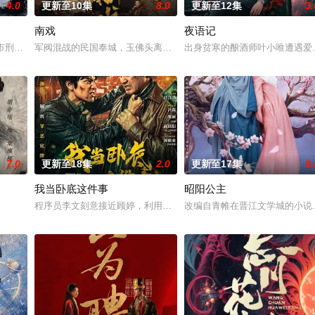
4.0
更新至10集
8.0
更新至12集
3.
南戏
夜语记
完成复仇的受害者；临终前与遗憾和解的“无用之人”；共享同一具躯体的人格“
河市刑侦支队在无普及监控、无DNA鉴定技术的支持下，通过摸排、勘查等传统
军阀混战的民国奉城，玉佛头离奇失窃，戏班主横尸戏台，将冷血少
出身贫寒的酿酒师叶小唯遭遇爱
7.0
更新至18集
2.0
更新至17集
9.
我当卧底这件事
昭阳公主
房”的阴阳宅，江淮被掳走配“阴婚”。他与女探长穆英搭档，侦破阎王娶亲、五
程序员李文刻意接近顾婷，利用顾炎女儿奴的属性，请求老炮儿顾炎
改编自青帷在晋江文学城的小说