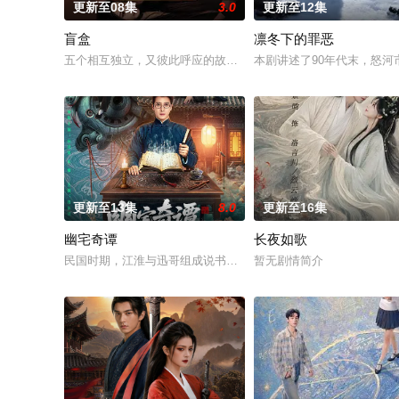
更新至08集
3.0
更新至12集
盲盒
凛冬下的罪恶
五个相互独立，又彼此呼应的故事——用一场精心策划的“夏令营”
本剧讲述了90年代末，怒
更新至13集
8.0
更新至16集
幽宅奇谭
长夜如歌
民国时期，江淮与迅哥组成说书班子，偶遇“白天人住屋，晚上鬼占
暂无剧情简介