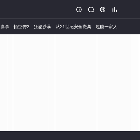




大喜事
悟空传2
狂怒沙暴
从21世纪安全撤离
超能一家人