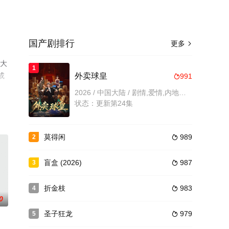
国产剧排行
更多

，大
1
或
外卖球皇
991

2026 / 中国大陆 / 剧情,爱情,内地剧,内地
状态：更新第24集
莫得闲
989
2

盲盒 (2026)
987
3

折金枝
983
4

0
圣子狂龙
979
5
