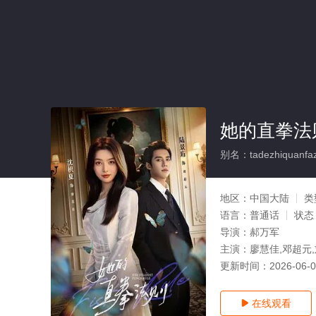
她的直拳法则
别名：tadezhiquanfa
地区：
中国大陆
类
语言：
普通话
状态
导演：
郝万军
主演：
廖慧佳,邓超元
更新时间：
2026-06-
在线观看
