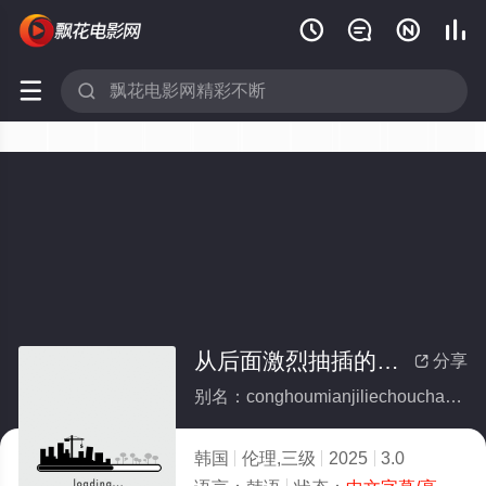






从后面激烈抽插的姐姐
分享

别名：conghoumianjiliechouchadejiejie
韩国
伦理,三级
2025
3.0