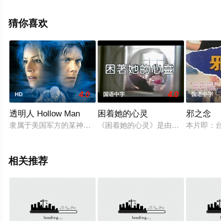
院，更多相关信息可移步至豆瓣电影、电视猫或剧情网等
平台了解。
猜你喜欢
4.0
4.0
HD
国语中字
国语中字
透明人 Hollow Man
困着她的心灵
邪之念
隶属于美国军方的某神秘机构，正在进行着一项隐形技术的研究。科学家
《困着她的心灵》是由程望津导演的台湾
本片即：台
相关推荐