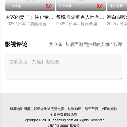
5.0
9.0
中文字幕
中文字幕
中文字幕
大家的妻子：住户专用洞口
每晚与隔壁男人怀孕性爱
翻白眼喷
2025 / 日本 / 加藤桃香
2025 / 日本 / 舞原希里,佐川金二
2025 / 
影视评论
共
0
条 “从后面激烈抽插的姐姐” 影评
飘花电影网
提供最新未删减高清电影、动漫动画、综艺节目、VIP电视剧
全集免费在线观看
Copyright © 2019 jinhantukj.com All Rights Reserved
湘ICP备30001526号