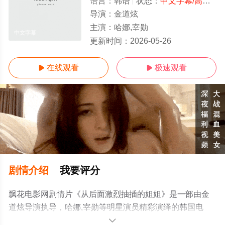
语言：
韩语
状态：
中文字幕/高清
- 
导演：
金道炫
主演：
哈娜,宰勋
中文字幕
更新时间：
2026-05-26
在线观看
极速观看


剧情介绍
我要评分
飘花电影网剧情片《从后面激烈抽插的姐姐》是一部由金
道炫导演执导，哈娜,宰勋等明星演员精彩演绎的韩国电
影，手机免费观看高清无删减完整版电影大全就上飘花影
