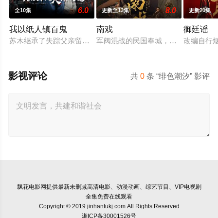
6.0
8.0
全10集
更新至13集
更新20集
我以纸人镇百鬼
南戏
御廷谣
苏木继承了失踪父亲留下的白事馆，本想低调扎纸维生，却因一
军阀混战的民国奉城，玉佛头离奇失
改编自行
影视评论
共
0
条 “绯色潮汐” 影评
飘花电影网
提供最新未删减高清电影、动漫动画、综艺节目、VIP电视剧
全集免费在线观看
Copyright © 2019 jinhantukj.com All Rights Reserved
湘ICP备30001526号