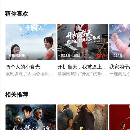
看高清无删减完整版电视剧全集就上飘花影院，更多相关
信息可移步至豆瓣电视剧、电视猫或剧情网等平台了解。
猜你喜欢
8.0
10.0
更新第24集
第21集已完结
全24集
两个人的小食光
开机当天，我被迫上演真实爆破（
我家娘子
该剧讲述了因为心理原因患上厌食症的大龄未婚医生陆若男，因家
导演刚喊出 “开始” 的瞬间，我余
一连两起
相关推荐