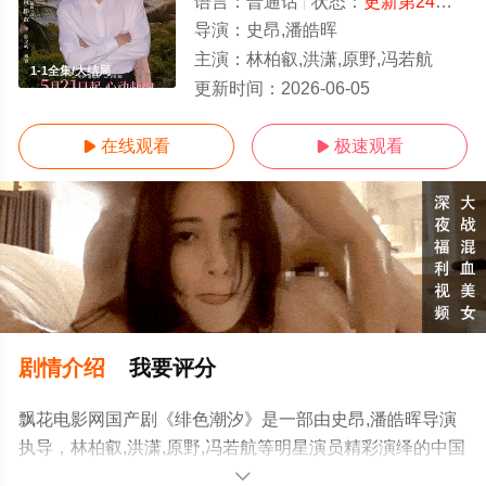
语言：
普通话
状态：
更新第24集
- 
导演：
史昂,潘皓晖
主演：
林柏叡,洪潇,原野,冯若航
1-1全集/大结局
更新时间：
2026-06-05
在线观看
极速观看


剧情介绍
我要评分
飘花电影网国产剧《绯色潮汐》是一部由史昂,潘皓晖导演
执导，林柏叡,洪潇,原野,冯若航等明星演员精彩演绎的中国
大陆电视剧，大结局剧情已揭晓（1-1全集），手机免费观
