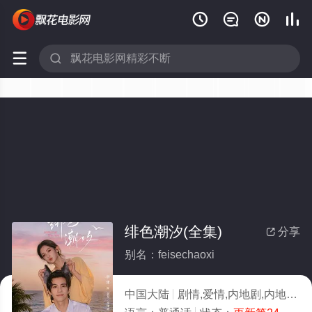






绯色潮汐(全集)
分享

别名：feisechaoxi
中国大陆
剧情,爱情,内地剧,内地
20