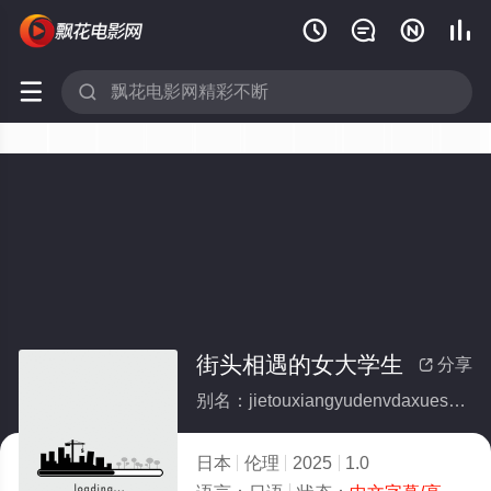






街头相遇的女大学生
分享

别名：jietouxiangyudenvdaxuesheng
日本
伦理
2025
1.0