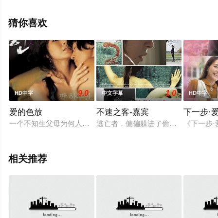
相关信息可移步至豆瓣电影、电视猫或剧情网等平台了
解。
猜你喜欢
9.0
1.0
HD中字
中文字幕
HD中字
爱的色放
不速之客-嘉宾
下一步·
一个不知生父母为何人的年青人回到出生的小镇探寻自己身世，
逃亡者，偏偏躲进了偷情现场。 因同
《下一步
相关推荐