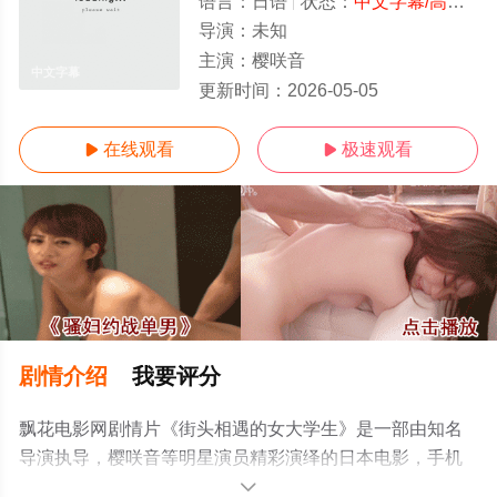
语言：
日语
状态：
中文字幕/高清
- 
导演：
未知
主演：
樱咲音
中文字幕
更新时间：
2026-05-05
在线观看
极速观看


剧情介绍
我要评分
飘花电影网剧情片《街头相遇的女大学生》是一部由知名
导演执导，樱咲音等明星演员精彩演绎的日本电影，手机
免费观看高清无删减完整版电影大全就上飘花影院，更多
