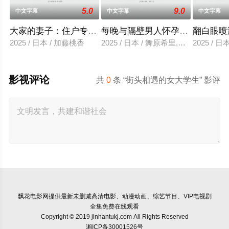
5.0
9.0
中文字幕
中文字幕
中文字幕
大家的妻子：住户专用洞口
每晚与隔壁男人怀孕性爱
翻白眼喷
2025 / 日本 / 加藤桃香
2025 / 日本 / 舞原希里,佐川金二
2025 / 
影视评论
共
0
条 “街头相遇的女大学生” 影评
飘花电影网
提供最新未删减高清电影、动漫动画、综艺节目、VIP电视剧
全集免费在线观看
Copyright © 2019 jinhantukj.com All Rights Reserved
湘ICP备30001526号