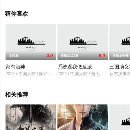
移步至豆瓣动漫、电视猫或剧情网等平台了解。
猜你喜欢
4.0
8.0
全52集
更新至121集
更新至60集
家有酒神
系统逼我做反派
三国演义
2021 / 中国大陆 / 国产动漫
2024 / 中国大陆 / 暂无
从东汉末
相关推荐