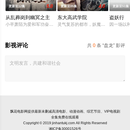
5.0
4.0
更新至12集
更新至05集
更新至51集
从乱葬岗到幽冥之主
东大高武学院
盗妖行
小卒萧陌为爱和军功奋斗三年，却被恋人柳莺儿与将军之子赵昊联
灵气复苏的都市，妖魔入侵威胁来袭
因一场以
影视评论
共
0
条 “盘龙” 影评
飘花电影网
提供最新未删减高清电影、动漫动画、综艺节目、VIP电视剧
全集免费在线观看
Copyright © 2019 jinhantukj.com All Rights Reserved
湘ICP备30001526号