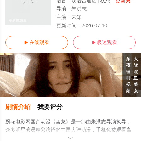
语言：
汉语普通话
状态：
更新第20集
导演：
朱洪志
主演：
未知
更新第20集
更新时间：
2026-07-10
在线观看
极速观看


剧情介绍
我要评分
飘花电影网国产动漫《盘龙》是一部由朱洪志导演执导，
众多明星演员精彩演绎的中国大陆动漫，手机免费观看高
清无删减完整版动漫全集就上飘花影院，更多相关信息可
