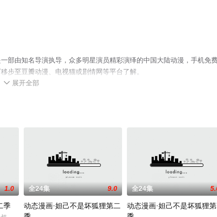
是一部由知名导演执导，众多明星演员精彩演绎的中国大陆动漫，手机免
可移步至豆瓣动漫、电视猫或剧情网等平台了解。
展开全部

1.0
全24集
9.0
全24集
5.
二季
动态漫画·妲己不是坏狐狸第二
动态漫画·妲己不是坏狐狸第
季
季