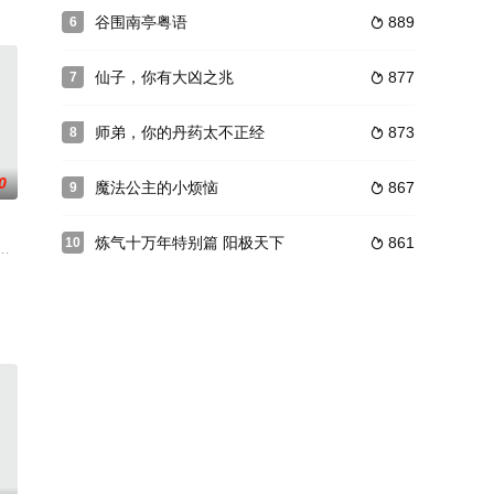
谷围南亭粤语
889
6

仙子，你有大凶之兆
877
7

师弟，你的丹药太不正经
873
8

0
魔法公主的小烦恼
867
9

炼气十万年特别篇 阳极天下
861
10

的风波却又让他们损失惨重。林动虽然勉强掩护家人逃离，但是他深知只有自己
。朱离地煞觉醒，携青城掌教冷霜凝险夺玄珠，再顾青玉坛，蒙星象子指点，