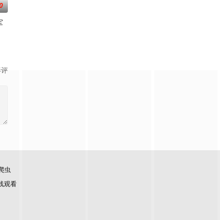
0
军
影评
爬虫
线观看