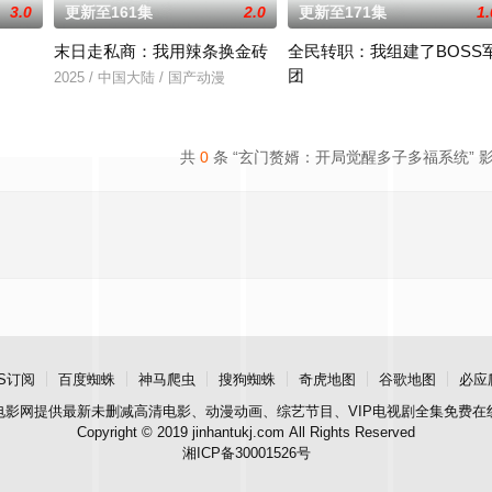
3.0
更新至161集
2.0
更新至171集
1.
末日走私商：我用辣条换金砖
全民转职：我组建了BOSS
团
2025 / 中国大陆 / 国产动漫
2025 / 中国大陆 / 国产动漫
共
0
条 “玄门赘婿：开局觉醒多子多福系统” 
S订阅
百度蜘蛛
神马爬虫
搜狗蜘蛛
奇虎地图
谷歌地图
必应
电影网
提供最新未删减高清电影、动漫动画、综艺节目、VIP电视剧全集免费在
Copyright © 2019 jinhantukj.com All Rights Reserved
湘ICP备30001526号