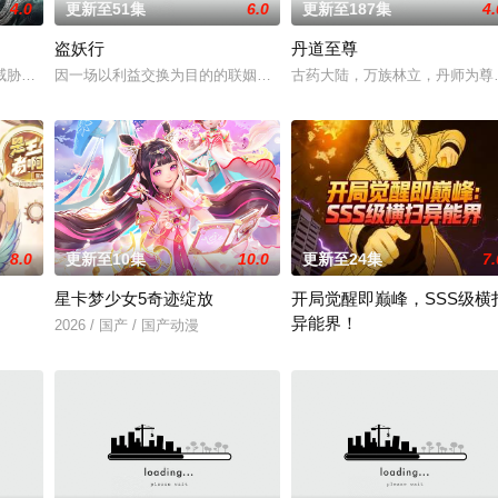
4.0
更新至51集
6.0
更新至187集
4.
盗妖行
丹道至尊
手背叛，残忍杀害后抛尸乱葬岗。濒死之际，他唤醒了上古魔刀“幽冥”，获得
威胁来袭，天生废灵根的少年秦雨体内意外觉醒神力，被选中成为神秘至强功法
因一场以利益交换为目的的联姻，太玄楼刺客江元与九璇宗圣女韶月
古药大陆，万族林立，丹师为尊
8.0
更新至10集
10.0
更新至24集
7.
星卡梦少女5奇迹绽放
开局觉醒即巅峰，SSS级横
异能界！
绝世造化神丹与逆天功法，仅凭一柄锈剑掀翻整片武道世界。双武魂同步觉醒，
2026 / 国产 / 国产动漫
2026 / 中国大陆 / 动漫,国产动漫