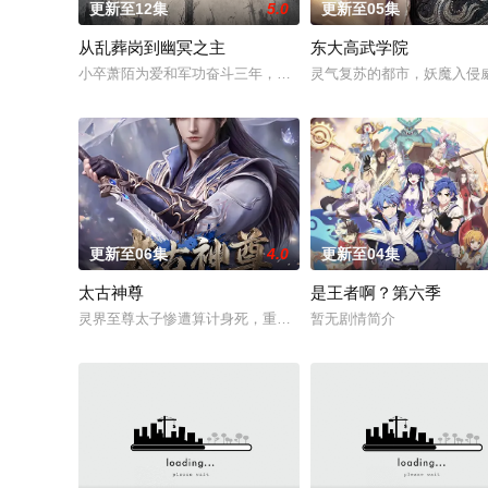
更新至12集
5.0
更新至05集
从乱葬岗到幽冥之主
东大高武学院
小卒萧陌为爱和军功奋斗三年，却被恋人柳莺儿与将军之子赵昊联
灵气复苏的都市，妖魔入侵
更新至06集
4.0
更新至04集
太古神尊
是王者啊？第六季
灵界至尊太子惨遭算计身死，重生跌落凡尘沦为底层杂役！身怀
暂无剧情简介