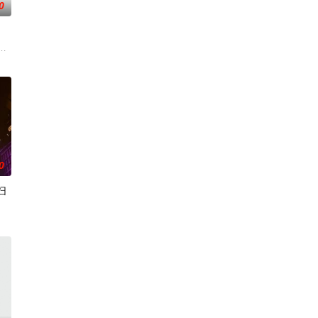
0
驱使阴
万物生的传承人。秦雨加入东大高武学院后逐
奉命成婚。两人在洞房夜发起暗杀，却发现彼此皆是不死之身。为了得到对方宗
；双生武脉，再现世间！醉卧美人膝，成就丹道至尊！
0
扫
炼化万灵