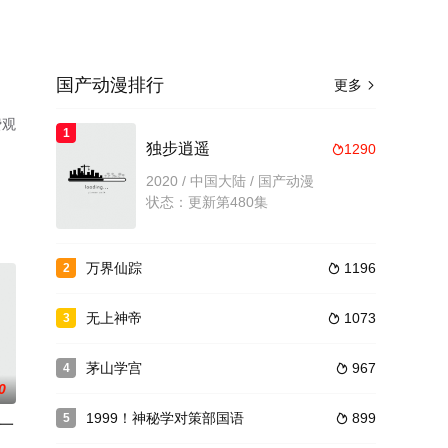
国产动漫排行
更多

费观
1
独步逍遥
1290

2020 / 中国大陆 / 国产动漫
状态：更新第480集
万界仙踪
1196
2

无上神帝
1073
3

茅山学宫
967
4

0
1999！神秘学对策部国语
899
5

一