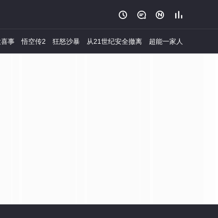




大喜事
悟空传2
狂怒沙暴
从21世纪安全撤离
超能一家人