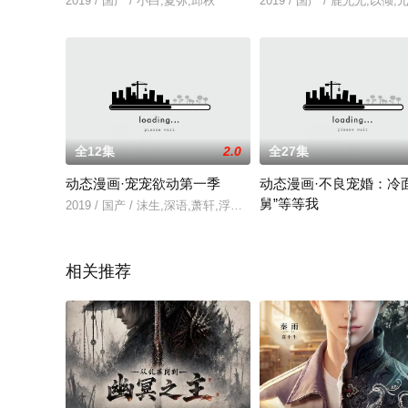
2019 / 国产 / 小白,夏弥,邱秋
2019 / 国产 / 鹿尤尤,以倾
全12集
2.0
全27集
动态漫画·宠宠欲动第一季
动态漫画·不良宠婚：冷面
舅”等等我
2019 / 国产 / 沫生,深语,萧轩,浮浮,稀稀,小西瓜
2019 / 国产 / 苒一,小鱼,祁
相关推荐