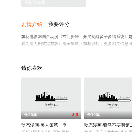
更新至35集
剧情介绍
我要评分
飘花电影网国产动漫《玄门赘婿：开局觉醒多子多福系统》
看高清无删减完整版动漫全集就上飘花影院，更多相关信息
猜你喜欢
全20集
3.0
全10集
动态漫画·美人策第一季
动态漫画·驸马不要啊第