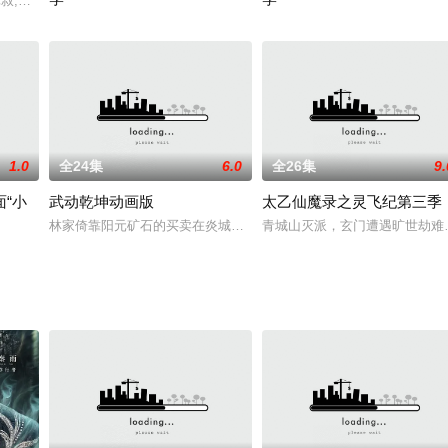
,元叔,点儿,小荼,三秋
2019 / 国产 / 刘佳鑫,DK,朱雀橙,张博恒,徐宇隆
2019 / 国产 / 国产动漫
1.0
全24集
6.0
全26集
9.
“小
武动乾坤动画版
太乙仙魔录之灵飞纪第三季
林家倚靠阳元矿石的买卖在炎城慢慢稳定了下来，然而一场突如其来
青城山灭派，玄门遭遇旷世劫难
乐