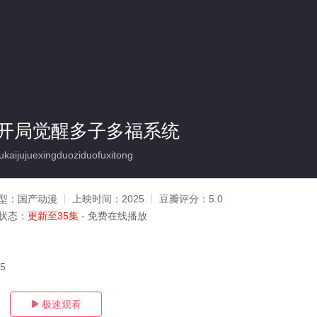
开局觉醒多子多福系统
ijujuexingduoziduofuxitong
型：
国产动漫
上映时间：
2025
豆瓣评分：
5.0
状态：
更新至35集
- 免费在线播放
25
极速观看
