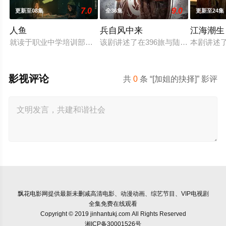
7.0
9.0
更新至08集
全36集
更新至24集
人鱼
兵自风中来
江海潮生
就读于职业中学培训部的花季女生苏琳（黄杨钿甜 饰），虽自
该剧讲述了在396旅与陆军步兵学院
本剧讲述
影视评论
共
0
条 “[加姐的抉择]” 影评
飘花电影网
提供最新未删减高清电影、动漫动画、综艺节目、VIP电视剧
全集免费在线观看
Copyright © 2019 jinhantukj.com All Rights Reserved
湘ICP备30001526号