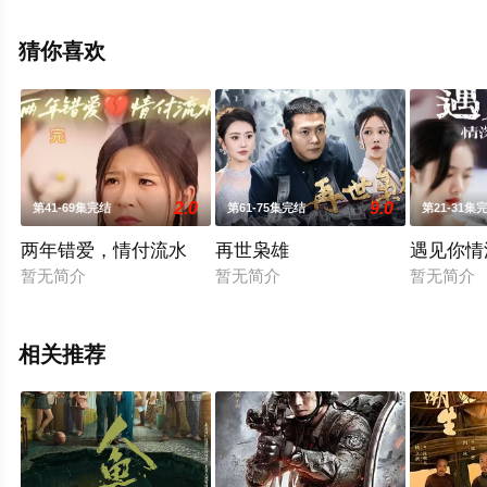
电视剧全集就上飘花影院，更多相关信息可移步至豆瓣电
视剧、电视猫或剧情网等平台了解。
猜你喜欢
2.0
9.0
第41-69集完结
第61-75集完结
第21-31集
两年错爱，情付流水
再世枭雄
遇见你情
暂无简介
暂无简介
暂无简介
相关推荐