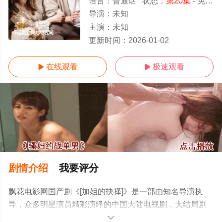
语言：
普通话
状态：
第20集
- 免费在线播放
导演：
未知
主演：
未知
1-20全集/大结局
更新时间：
2026-01-02
在线观看
极速观看


剧情介绍
我要评分
飘花电影网国产剧《[加姐的抉择]》是一部由知名导演执
导，众多明星演员精彩演绎的中国大陆电视剧，大结局剧
情已揭晓（1-20全集），手机免费观看高清无删减完整版
