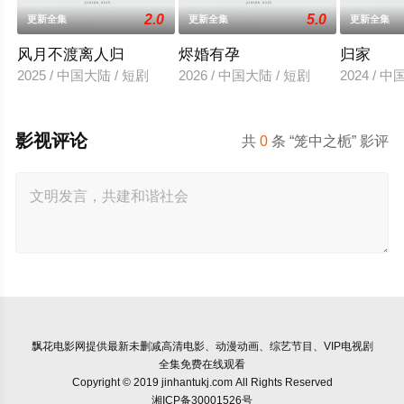
2.0
5.0
更新全集
更新全集
更新全集
风月不渡离人归
烬婚有孕
归家
2025 / 中国大陆 / 短剧
2026 / 中国大陆 / 短剧
2024 / 
影视评论
共
0
条 “笼中之栀” 影评
飘花电影网
提供最新未删减高清电影、动漫动画、综艺节目、VIP电视剧
全集免费在线观看
Copyright © 2019 jinhantukj.com All Rights Reserved
湘ICP备30001526号