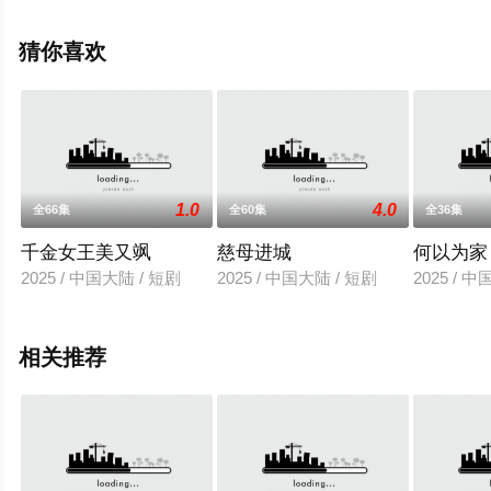
集就上飘花影院，更多相关信息可移步至豆瓣电视剧、电
视猫或剧情网等平台了解。
猜你喜欢
1.0
4.0
全66集
全60集
全36集
千金女王美又飒
慈母进城
何以为家
2025 / 中国大陆 / 短剧
2025 / 中国大陆 / 短剧
2025 / 
相关推荐