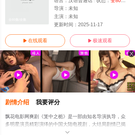
语言：
汉语普通话
状态：
全80集
- 
导演：
未知
主演：
未知
全80集/全集
更新时间：
2025-11-17
在线观看
极速观看


剧情介绍
我要评分
飘花电影网爽剧《笼中之栀》是一部由知名导演执导，众
多明星演员精彩演绎的中国大陆电视剧，大结局剧情已揭
晓（全80集），手机免费观看高清无删减完整版电视剧全
