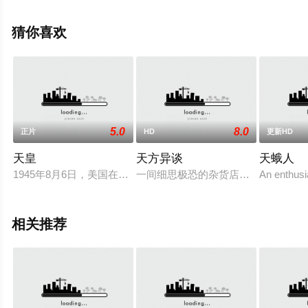
更多相关信息可移步至豆瓣电影、电视猫或剧情网等平台
了解。
猜你喜欢
5.0
8.0
正片
HD
更新HD
天皇
天方异谈
天蛾人
1945年8月6日，美国在日本广岛投下原子弹，震惊世界的毁灭
一间细思极恐的杂货店，专门收购神
An enthusia
相关推荐