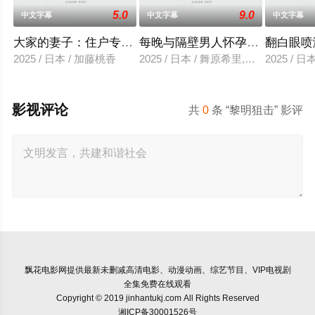
5.0
9.0
中文字幕
中文字幕
中文字幕
大家的妻子：住户专用洞口
每晚与隔壁男人怀孕性爱
翻白眼喷
2025 / 日本 / 加藤桃香
2025 / 日本 / 舞原希里,佐川金二
2025 / 
影视评论
共
0
条 “黎明狙击” 影评
飘花电影网
提供最新未删减高清电影、动漫动画、综艺节目、VIP电视剧
全集免费在线观看
Copyright © 2019 jinhantukj.com All Rights Reserved
湘ICP备30001526号