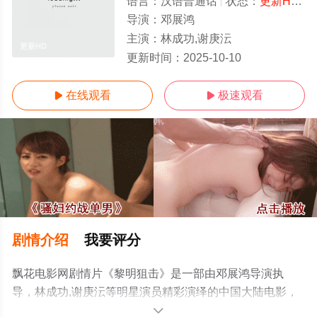
语言：
汉语普通话
状态：
更新HD/高清
导演：
邓展鸿
主演：
林成功,谢庚沄
更新HD
更新时间：
2025-10-10
在线观看
极速观看


剧情介绍
我要评分
飘花电影网剧情片《黎明狙击》是一部由邓展鸿导演执
导，林成功,谢庚沄等明星演员精彩演绎的中国大陆电影，
手机免费观看高清无删减完整版电影大全就上飘花影院，
