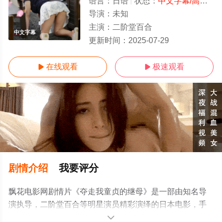
语言：
日语
状态：
中文字幕/高清
- 
导演：
未知
主演：
二阶堂百合
中文字幕
更新时间：
2025-07-29
在线观看
极速观看


剧情介绍
我要评分
飘花电影网剧情片《夺走我童贞的继母》是一部由知名导
演执导，二阶堂百合等明星演员精彩演绎的日本电影，手
机免费观看高清无删减完整版电影大全就上飘花影院，更
