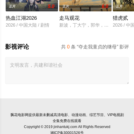
5.0
6.0
正片
正片
正片
热血江湖2026
走马观花
猎虎贰
2026 / 中国大陆 / 剧情
新波，丁大宁，郭华，程一木他们毕
2026 / 
影视评论
共
0
条 “夺走我童贞的继母” 影评
飘花电影网
提供最新未删减高清电影、动漫动画、综艺节目、VIP电视剧
全集免费在线观看
Copyright © 2019 jinhantukj.com All Rights Reserved
湘ICP备30001526号