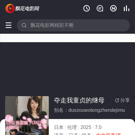






夺走我童贞的继母
分享

别名：duozouwotongzhendejimu
日本
伦理
2025
7.0