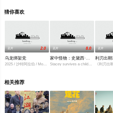
多相关信息可移步至豆瓣电影、电视猫或剧情网等平台了
解。
猜你喜欢
2.0
8.0
正片
正片
正片
乌龙绑架党
家中怪物：史黛西·可拿南的故事
利刃出鞘
2025 / 沙特阿拉伯 / Mohammed,AlDokhei,Yazid,Almajyul,Abdulaziz
Stacey survives a childhood of abuse a
《利刃出
相关推荐