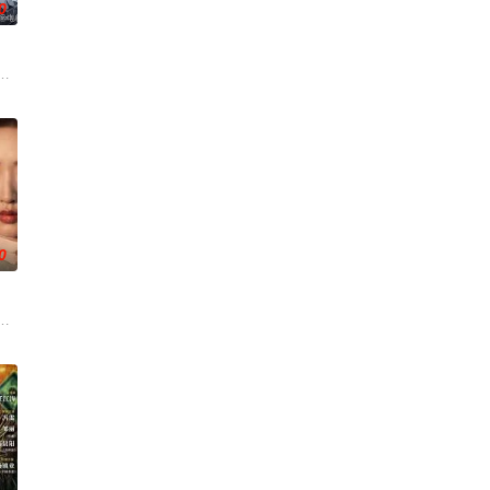
0
练口语
的喜欢。”那个夜晚，他脸颊微热，还听见
争后，国家蒙羞，张謇虽高中状元，却渴望寻求强国之路。他毅然弃政从商，殚
了他们在中意合作项目中面对专业挑战与境外竞争，通过创新实践实现本土设
0
南银行
中步步破局，与“醋精”少爷凌慎行从生死
草莽，却心怀壮志，他结识了遭人诬陷私通的世家名媛小姐傅庭芸，被迫一起