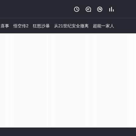




大喜事
悟空传2
狂怒沙暴
从21世纪安全撤离
超能一家人