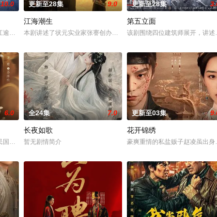
10.0
更新至28集
9.0
更新至28集
3.
江海潮生
第五立面
被父母忽视，在艰苦环境中长大，但她始终刻苦学习，憧憬未来。为此，苏琳苦
江逾白长大以后，林知夏忽然对他说：“江逾白，我喜欢你，哲学和生物学意义上
本剧讲述了状元实业家张謇创办大生企业，实业报国的故事。甲午战
该剧围绕四位建筑师展开，讲述
6.0
全24集
7.0
更新至03集
9.
长夜如歌
花开锦绣
钞货币。根据党中央指示，高景波、徐邵梁、孙希光和黄鹰等人开始筹备建立冀
民国少夫人苏沐晚，醒来，却是丈夫枪口相对、父母冤案、连环下毒……她于绝境
暂无剧情简介
豪爽重情的私盐贩子赵凌虽出身