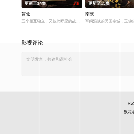
更新至14集
3.0
更新至15集
盲盒
南戏
五个相互独立，又彼此呼应的故事——用一场精心策划的“夏令营”
军阀混战的民国奉城，玉佛
影视评论
RS
飘花