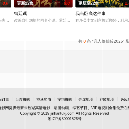
8.0
更新22集
5.0
更新至22集
2.
御廷谣
我当卧底这件事
完成复仇的受害者；临终前与遗憾和解的“无用之人”；共享同一具躯体的人格“
头离奇失窃，戏班主横尸戏台，将冷血少帅许又安与昆曲名伶荣筱楠推向不死不
改编自行烟烟的同名小说。孟廷辉，大平王朝有史以来个以女子进士
程序员李文刻意接近顾婷，利用
共
0
条 “凡人修仙传2025” 
S订阅
百度蜘蛛
神马爬虫
搜狗蜘蛛
奇虎地图
谷歌地图
必应
电影网
提供最新未删减高清电影、动漫动画、综艺节目、VIP电视剧全集免费在
Copyright © 2019 jinhantukj.com All Rights Reserved
湘ICP备30001526号