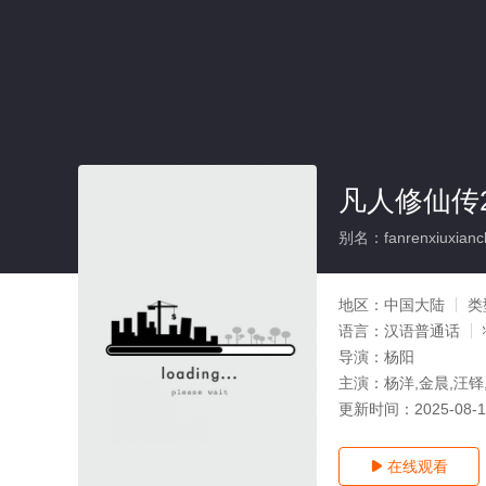
凡人修仙传2
别名：fanrenxiuxianc
地区：
中国大陆
类
语言：
汉语普通话
导演：
杨阳
主演：
杨洋,金晨,汪铎
更新时间：
2025-08-
在线观看
