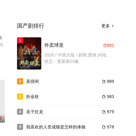
国产剧排行
更多

陈
1
炎,
外卖球皇
991

高清
2026 / 中国大陆 / 剧情,爱情,内地剧,内地
状态：更新第24集
莫得闲
989
2

折金枝
983
3

圣子狂龙
979
4

0
我喜欢的人变成猫是怎样的体验
978
5
