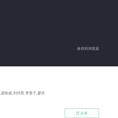
保存到浏览器
佳,梁咏妮,刘珂君,李熹子,廖语
分享
