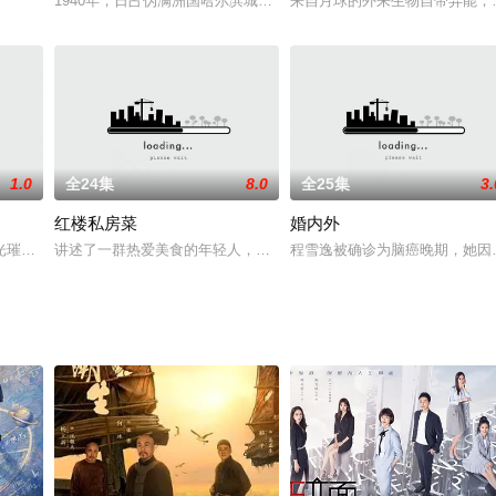
坐同一列火车朝着各自心中的梦想前行。路天是一名青年编剧，经历了最初的挫
1940年，日占伪满洲国哈尔滨城。深受日本人信任的哈尔滨最大客
来自月球的外来生物自带异能，
1.0
全24集
8.0
全25集
3.
红楼私房菜
婚内外
光璀璨，令人目不暇接。搜狐当家花旦于莎莎继续担当主演。大鹏、“森蝶”好妈
讲述了一群热爱美食的年轻人，在用心钻研红楼菜的过程中遭遇重重
程雪逸被确诊为脑癌晚期，她因