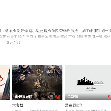
洋,金晨,汪铎,赵小棠,赵晴,金佳悦,荣梓希,张婉儿,胡宇轩,张翔,娜一,
常荻,刘天宝,喻亢,王海祥,祖卡尔,曹明华,李越,丁桥,刘頔,曹赞,孙一鸣,柳仕
展开全部
精彩演绎的中国大陆电视剧，大结局剧情已揭晓（全30集），手机免费观看

步至豆瓣电视剧、电视猫或剧情网等平台了解。
5.0
第46集完结
8.0
全26集
7.
大客栈
爱在唇齿间