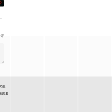
0
刮
休的对立绝境。而他们不知，对方正是自己苦
科三元及第入翰林院的奇女子。十年前的她被他从死人堆里救出来，蓬头垢面口
顾炎女儿奴的属性，请求老炮儿顾炎带自己用程序员身份卧底电诈集团以求查
影评
爬虫
线观看