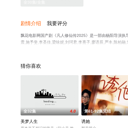
全30集/全集
剧情介绍
我要评分
飘花电影网国产剧《凡人修仙传2025》是一部由杨阳导演执导，杨
震,施予斐,李圣佳,梁咏妮,刘珂君,李熹子,廖语辰,严丰,陈柏融,
郭馨钰,张怀公,柳岩,李乃文,金士杰,贾冰,颖儿等明星演员
无删减完整版电视剧全集就上飘花影院，更多相关信息可移
猜你喜欢
全32集
4.0
第61-92集完结
美梦人生
诱她