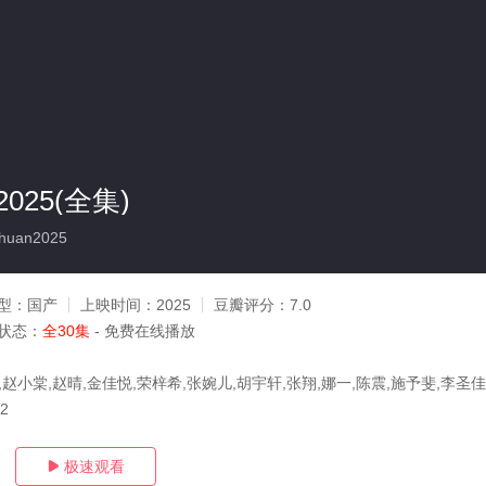
025(全集)
huan2025
型：
国产
上映时间：
2025
豆瓣评分：
7.0
状态：
全30集
- 免费在线播放
,赵小棠,赵晴,金佳悦,荣梓希,张婉儿,胡宇轩,张翔,娜一,陈震,施予斐,李圣
12
极速观看
