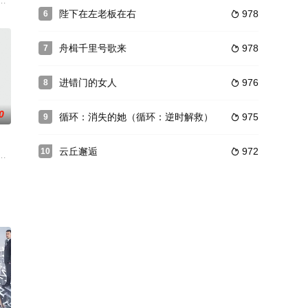
败，他
栈女掌柜漂亮寡妇赵紫兰，错将共产党从延安派遣到哈尔滨执行接应抗联任务的干
他们经历漫长的进化及繁衍，不断适应地球环境，悄然融入人类社会，被称之
陛下在左老板在右
978
6

舟楫千里号歌来
978
7

进错门的女人
976
8

0
循环：消失的她（循环：逆时解救）
975
9

云丘邂逅
972
10

妈叶一茜、冷艳女王郭采洁、开心果杜海涛
困难，最终排除万难从中获得成长的故事。本剧描绘了几个年轻人在实现梦想和
此与外遇不断的丈夫离婚，并带着5岁的儿子星宅离开北京去厦门，想把他交给他