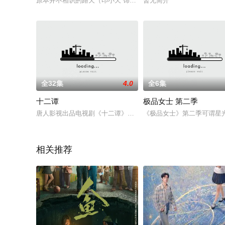
原本并不相识的路天（印小天 饰）和林晓莉（刘圆圆 饰），乘
暂无简介
全32集
4.0
全6集
十二谭
极品女士 第二季
唐人影视出品电视剧《十二谭》改编自尼罗所著的同名小说。
《极品女士》第二季可谓星
相关推荐