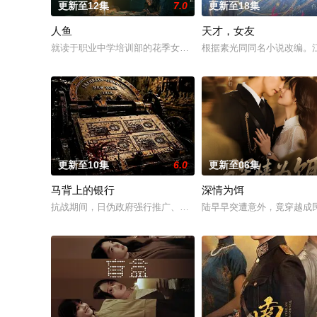
更新至12集
7.0
更新至18集
人鱼
天才，女友
就读于职业中学培训部的花季女生苏琳（黄杨钿甜 饰），虽自小
根据素光同同名小说改编。
更新至10集
6.0
更新至06集
马背上的银行
深情为饵
抗战期间，日伪政府强行推广、使用由“中国准备银行”发行的伪
陆早早突遭意外，竟穿越成