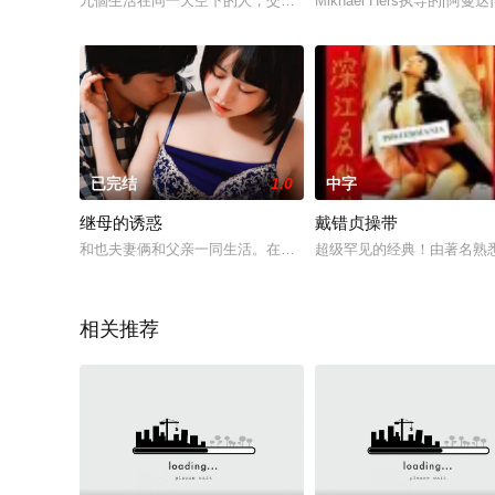
九個生活在同一天空下的人，交錯在一間小小的茶餐廳，各自發展
Mikhael Hers执导的[阿
已完结
1.0
中字
继母的诱惑
戴错贞操带
和也夫妻俩和父亲一同生活。在母亲去世没多久，父亲便又再婚
超级罕见的经典！由著名熟
相关推荐