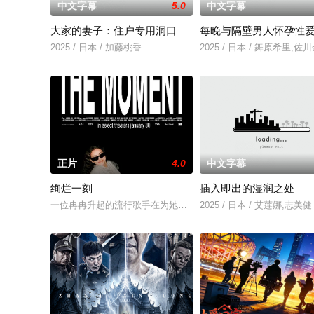
中文字幕
5.0
中文字幕
大家的妻子：住户专用洞口
每晚与隔壁男人怀孕性
2025 / 日本 / 加藤桃香
2025 / 日本 / 舞原希里,佐
正片
4.0
中文字幕
绚烂一刻
插入即出的湿润之处
一位冉冉升起的流行歌手在为她的巡回演唱会首秀做准备的同时
2025 / 日本 / 艾莲娜,志美健