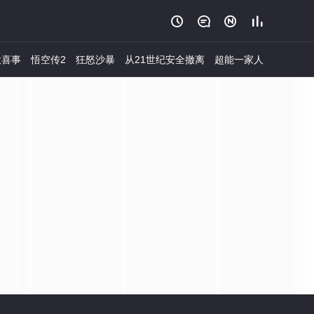




大喜事
悟空传2
狂怒沙暴
从21世纪安全撤离
超能一家人