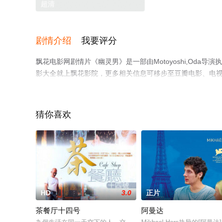
超清
剧情介绍
我要评分
飘花电影网剧情片《幽灵男》是一部由Motoyoshi,Od
影大全就上飘花影院，更多相关信息可移步至豆瓣电影、电
猜你喜欢
HD
3.0
正片
茶餐厅十四号
阿曼达