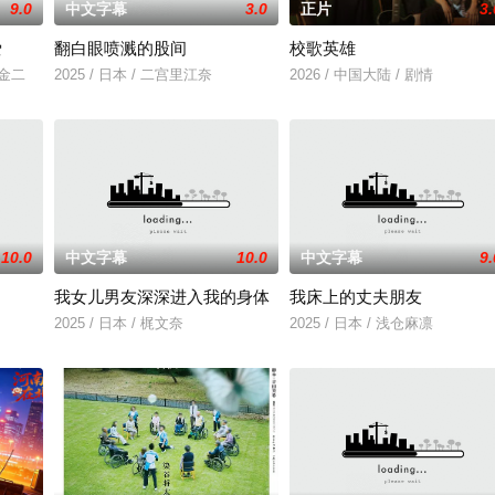
9.0
中文字幕
3.0
正片
3.
爱
翻白眼喷溅的股间
校歌英雄
川金二
2025 / 日本 / 二宫里江奈
2026 / 中国大陆 / 剧情
10.0
中文字幕
10.0
中文字幕
9.
我女儿男友深深进入我的身体
我床上的丈夫朋友
，努力应对名利和行业压力的复杂压力，揭示了地下文化向主流成功的转变。
2025 / 日本 / 梶文奈
2025 / 日本 / 浅仓麻凛