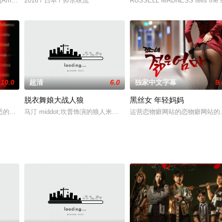
他們不同的遭遇。本片以全新的手法，帶給觀眾一幕幕動人的片段！！\r茶餐
曼达](Amanda，暂译)将于8月2日开机。该片由斯塔西·马汀([敬畏])、文森特·拉科斯
2016 / 日本 / 卯水咲流
RUSSELL MADNESS tells the stor
10.0
超清
6.0
独家中文字幕
9.
脱衣舞娘大战人狼
黑丝女 年轻妈妈
。然而这位继母不仅作风大胆，对性事也十分渴望，慾求不满的她，竟趁着老公
悉的意大利导演乔·迪阿马托导演，以日本香港演员及场地为背景，中西结合的
马汀 middot;坎普饰演的狼人米基在一家托衣舞厅里被一舞女失手杀死
运营恋物癖网站的恋物癖网站的