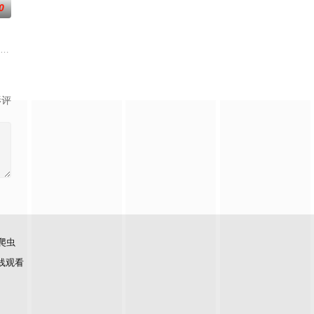
0
爷
复可能的四肢——的治疗方法，而一步步踏入在追求理想的理性与疯狂之间摇摆
（北京）影视文化传媒有限公司
影评
爬虫
线观看