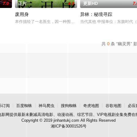
7.0
正片
4.0
更新HD
7.
废用身
异林：秘境寻踪
，火速成立“斩毒行动”专案组，借调警员安迪参战。首轮毒贩阿泰交易败露被廖
本作描绘了一名医生，因一种围绕“废用身”——因瘫痪等原因已无恢
当代其他 申报单位：东旗时代
共
0
条 “幽灵男” 
S订阅
百度蜘蛛
神马爬虫
搜狗蜘蛛
奇虎地图
谷歌地图
必应
电影网
提供最新未删减高清电影、动漫动画、综艺节目、VIP电视剧全集免费在
Copyright © 2019 jinhantukj.com All Rights Reserved
湘ICP备30001526号