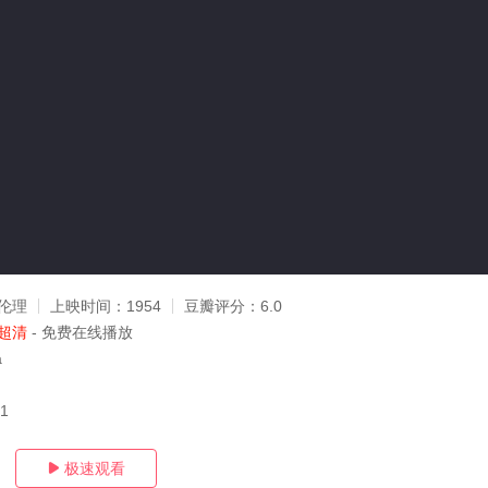
伦理
上映时间：
1954
豆瓣评分：
6.0
超清
- 免费在线播放
a
11
极速观看
