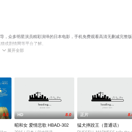
a导演执导，众多明星演员精彩演绎的日本电影，手机免费观看高清无删减完整
视猫或剧情网等平台了解。
展开全部

8.0
HD
8.0
正片
8.
昭和女 爱情悲歌 HBAD-302
猛犬摔跤王（普通话）