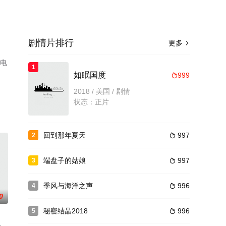
剧情片排行
更多

版电
1
如眠国度
999

2018 / 美国 / 剧情
状态：正片
回到那年夏天
997
2

端盘子的姑娘
997
3

季风与海洋之声
996
4

0
秘密结晶2018
996
5
