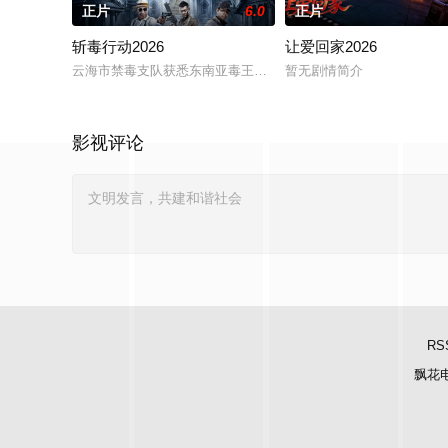
正片
6.0
正片
斩毒行动2026
让爱回家2026
云海市禁毒支队获悉东南亚毒王廖爷将携600余公斤毒品来云交易
暂无剧情简介
影视评论
RS
飘花