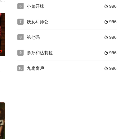
廳，一
特([希
y of Russell, an undersized but big-h
小鬼开球
996
6

妖女斗师公
996
7

第七码
996
8

0
参孙和达莉拉
996
9

九扇窗戶
996
10

出差时带
一部《玉蒲团》的鼻祖电影。
。舞厅的老板把尸体藏了起来，但人狼族的首领杰克 middot;费
老板。最近新拍摄的视频没有创造销售业绩，职员们拍摄的视频一点也不满意