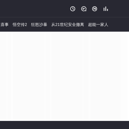




大喜事
悟空传2
狂怒沙暴
从21世纪安全撤离
超能一家人