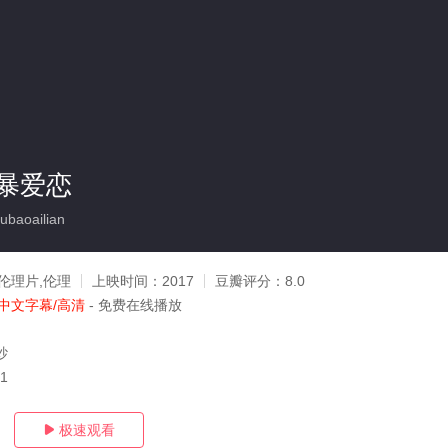
暴爱恋
baoailian
伦理片,伦理
上映时间：
2017
豆瓣评分：
8.0
中文字幕/高清
- 免费在线播放
纱
11
极速观看
