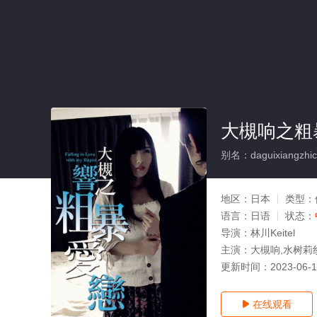
大槻响之粗
别名：daguixiangzhicu
地区：
日本
类型：
语言：
日语
状态：
导演：
林川Keitel
主演：
大槻响,水树莉
更新时间：
2023-06-
在线观看
