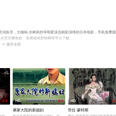
el导演执导，大槻响,水树莉纱等明星演员精彩演绎的日本电影，手机免费观
移步至豆瓣电影、电视猫或剧情网等平台了解。
展开全部

2.0
HD
6.0
HD
2.
康家大院的新媳妇
劳拉·蒙特斯