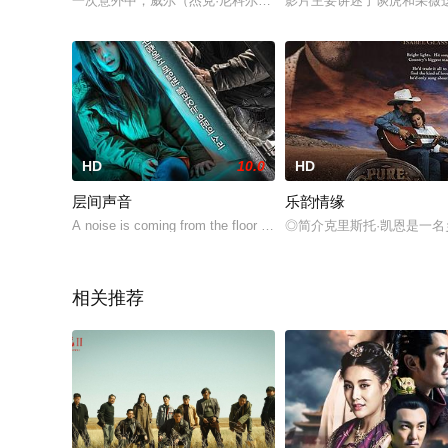
一次意外中，威尔（杰克·尼科尔森 Jack Nicholson 饰
影片主要讲述了谈虎和采薇
HD
10.0
HD
层间声音
乐韵情缘
A noise is coming from the floor upstairs. Eunsu, hears this for 
◎简介克里斯托·凯恩是一
相关推荐