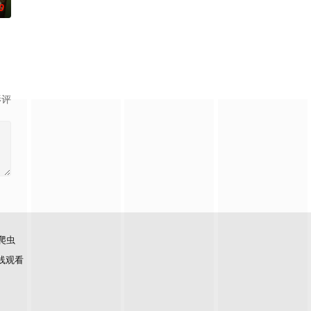
0
影评
爬虫
线观看