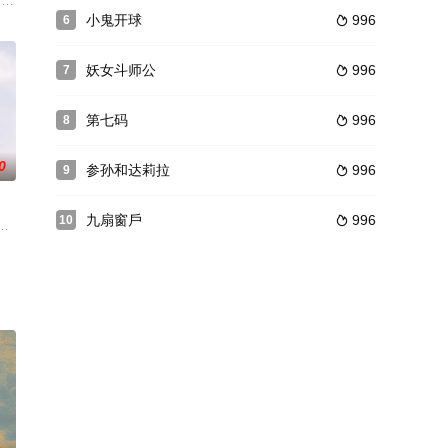
争议。局长把眼前一桩名画盗窃案当做条件，
。 恰逢今年小康村西瓜大丰收，但西瓜太多了一下子卖不出去，眼看瓜农们
族的宠妓，在马戏团里兜售自己的艳史，这似乎是她为放纵付出的代价。这是奥菲
小鬼开球
996
6

妖女斗师公
996
7

第七码
996
8

0
参孙和达莉拉
996
9

九扇窗戶
996
10

于是，他不顾一切回到家乡，只有在辽阔的草
打算在城里定居，但是回村帮助老村主任竞选时，却意外被选为村主任之后发生
票后，支付电视台1500万美元，制作由她主持的脱口秀，圆了成为奥普拉的梦