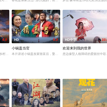
）驾车撞倒了一只野狼，当他下车查看情况时，野狼咬伤了威尔。威尔并没有
这对龙凤大盗，摇身一变成了警察，两人办案作风完全是用贼的思维抓贼，多有
春花是康家没过门的儿媳妇，前几年到南方去打工挣钱，现在回来结婚
萝拉·蒙蒂斯是19世纪欧洲贵
4.0
HD
5.0
HD中字
10.
小锅盖当官
欢迎来到我的世界
ov
名乡村歌手，在他成为超级明星之后，他开始感到厌倦，感到生命在渐渐萎缩。
本片讲述小锅盖发家致富后，娶了个大学生媳妇，在城里买了房，本
患边缘型人格障碍的爱丽丝中彩