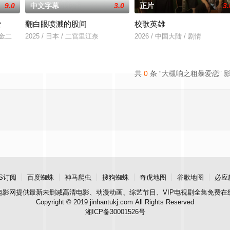
9.0
中文字幕
3.0
正片
3.
爱
翻白眼喷溅的股间
校歌英雄
川金二
2025 / 日本 / 二宫里江奈
2026 / 中国大陆 / 剧情
共
0
条 “大槻响之粗暴爱恋” 
S订阅
百度蜘蛛
神马爬虫
搜狗蜘蛛
奇虎地图
谷歌地图
必应
电影网
提供最新未删减高清电影、动漫动画、综艺节目、VIP电视剧全集免费在
Copyright © 2019 jinhantukj.com All Rights Reserved
湘ICP备30001526号