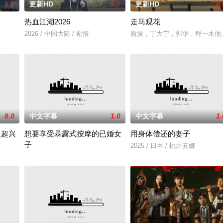
5.0
更新HD
5.0
更新HD
6.
热血江湖2026
走马观花
2026 / 中国大陆 / 剧情
新波，丁大宁，郭华，程一木他
8.0
中文字幕
1.0
中文字幕
1.
人超兴
想要享受暴露式按摩的已婚女
用身体偿还的妻子
子
2025 / 日本 / 桃井安娜
2025 / 日本 / 竹内夏希