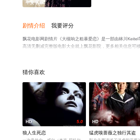
中文字幕
剧情介绍
我要评分
飘花电影网剧情片《大槻响之粗暴爱恋》是一部由林川Keit
高清无删减完整版电影大全就上飘花影院，更多相关信息可
猜你喜欢
HD
5.0
HD
狼人生死恋
猛虎嗅蔷薇之独行其盗