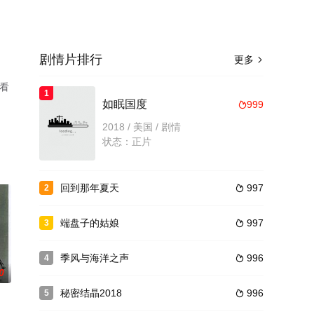
剧情片排行
更多

看
1
如眠国度
999

2018 / 美国 / 剧情
状态：正片
回到那年夏天
997
2

端盘子的姑娘
997
3

季风与海洋之声
996
4

0
秘密结晶2018
996
5
