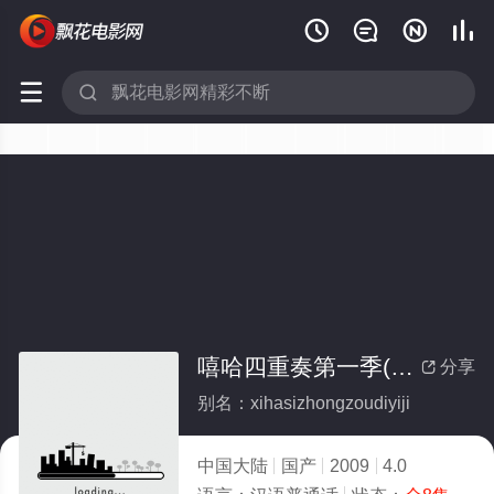






嘻哈四重奏第一季(全集)
分享

别名：xihasizhongzoudiyiji
中国大陆
国产
2009
4.0