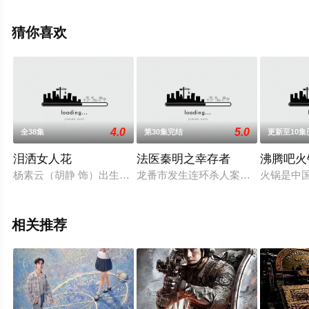
无删减完整版电视剧全集就上飘花影院，更多相关信息可
移步至豆瓣电视剧、电视猫或剧情网等平台了解。
猜你喜欢
4.0
5.0
全38集
第30集完结
更新至10集
泪洒女人花
法医秦明之幸存者
沸腾吧火
杨素云（胡静 饰）出生在贫穷的家庭之中，一次偶然中，她邂逅
龙番市发生连环杀人案，死者均为女
火锅是中
相关推荐