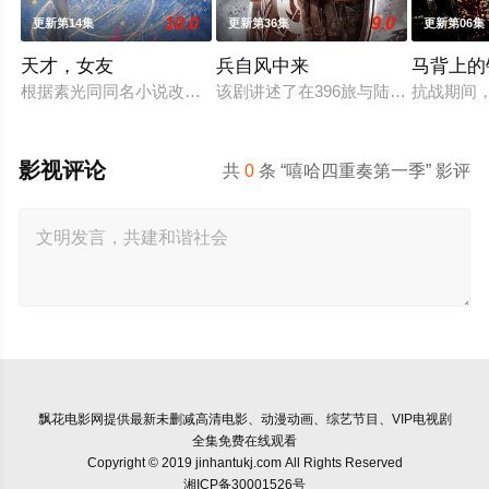
10.0
9.0
更新第14集
更新第36集
更新第06集
天才，女友
兵自风中来
马背上的
根据素光同同名小说改编。江逾白长大以后，林知夏忽然对他说：
该剧讲述了在396旅与陆军步兵学院
抗战期间
影视评论
共
0
条 “嘻哈四重奏第一季” 影评
飘花电影网
提供最新未删减高清电影、动漫动画、综艺节目、VIP电视剧
全集免费在线观看
Copyright © 2019 jinhantukj.com All Rights Reserved
湘ICP备30001526号