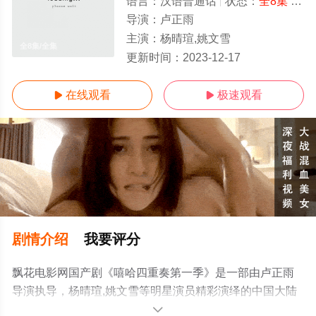
语言：
汉语普通话
状态：
全8集
- 免费在线播放
导演：
卢正雨
主演：
杨晴瑄,姚文雪
全8集/全集
更新时间：
2023-12-17
在线观看
极速观看


剧情介绍
我要评分
飘花电影网国产剧《嘻哈四重奏第一季》是一部由卢正雨
导演执导，杨晴瑄,姚文雪等明星演员精彩演绎的中国大陆
电视剧，大结局剧情已揭晓（全8集），手机免费观看高清
