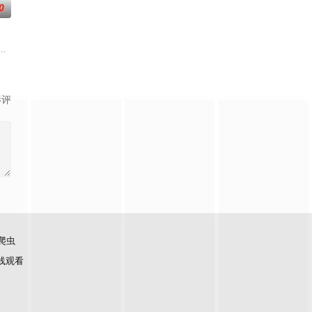
0
普尔 配音）——山谷里天生的死敌——突然互换身体，必须合作（同时穿着彼
族的觊觎和围剿，丝毫不慌乱，利用自己的智慧和实力反杀对方，维护了人族尊
。利姆露一行人原本是来海岛度假，却被卷
影评
爬虫
线观看