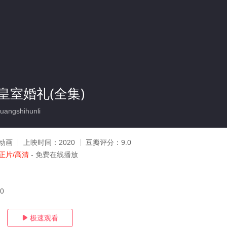
皇室婚礼(全集)
angshihunli
动画
上映时间：
2020
豆瓣评分：
9.0
正片/高清
- 免费在线播放
30
极速观看
