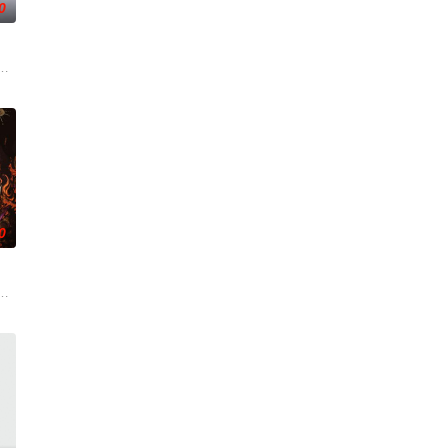
0
惧
被石矶娘娘收养。哪吒误伤石矶徒弟，太乙真人偏袒哪吒，锁住石矶。石灵儿
0
身份各异
帰ってくる‼ 原作連載完結＆TVアニ
影响的车神银河。
是妖怪的真相而被追杀。危机时刻，地府捉妖天师钟馗出手相救，初九由此立