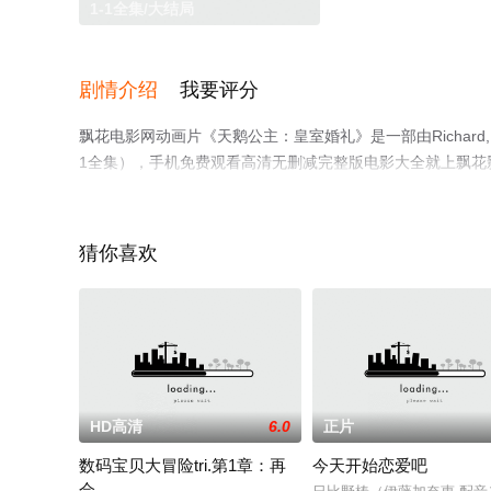
1-1全集/大结局
剧情介绍
我要评分
飘花电影网动画片《天鹅公主：皇室婚礼》是一部由Richard
1全集），手机免费观看高清无删减完整版电影大全就上飘花
猜你喜欢
HD高清
6.0
正片
数码宝贝大冒险tri.第1章：再
今天开始恋爱吧
会