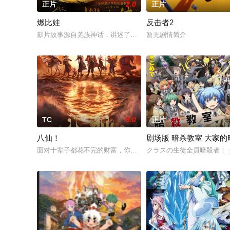
正片
2.0
正片
燃比娃
反击者2
影片故事源自羌族神话，讲述了一只被人类抚养长大的猴子，追寻母
暂无剧情简介
TC
5.0
正片
八仙！
剧场版 暗杀教室 大家的
面对十辈子都花不完的财富，你敢不敢赌上一切搏一回？吕洞宾
クラスの生徒全員暗殺者！ 