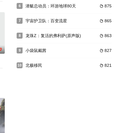
昭和女”的外号。椿的理想很简单，认真念
发生的故事，让大家都理解到了团结的重要性。
險，但爸爸卻要他繼承手藝當裁縫師；神秘的鄰居爺爺以找回失散已久的孫女
潜艇总动员：环游地球80天
875
6

地
宇宙护卫队：百变流星
865
7

龙珠Z：复活的弗利萨(原声版)
863
8

0
小袋鼠戴茜
827
9

北极移民
821
10

、正义的小男孩，在拯救了一只捻角山羊后，拥有和动物说话的能力，在护送捻
上。在这个人人都有魔法的家族，唯一的普通女孩将迎接怎样的挑战？