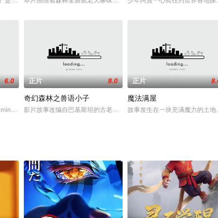
音）是一个普通的女高中生，由于其老土的外表和古板的个性，同学们送给了她“
本片围绕着森林里袋鼠老大哆咪与生性鲁蛮、贪玩的小狐狸咿达之间
少年阿賈一心嚮往到世界各地探
的一天，東京港區海面上的波浪在朝陽下搖曳……17歲的高中生八神太一，如常
6.0
正片
8.0
正片
8.
）
奇幻森林之兽语小子
魔法满屋
 Fiedler 配音）、猫头鹰（Andre Sto
ings 配音）、小猪（约翰·菲尔德 John Fiedler 配音）、猫头鹰（Andre Sto
影片故事改编自巴基斯坦的古老神话，主人公阿拉亚是个勇敢、自信
故事发生在一块充满魔力的土地