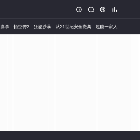




大喜事
悟空传2
狂怒沙暴
从21世纪安全撤离
超能一家人