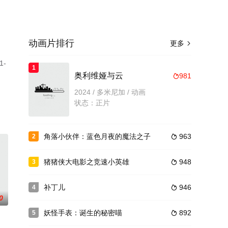
动画片排行
更多

-
1
奥利维娅与云
981

2024 / 多米尼加 / 动画
状态：正片
角落小伙伴：蓝色月夜的魔法之子
963
2

猪猪侠大电影之竞速小英雄
948
3

补丁儿
946
4

0
妖怪手表：诞生的秘密喵
892
5
