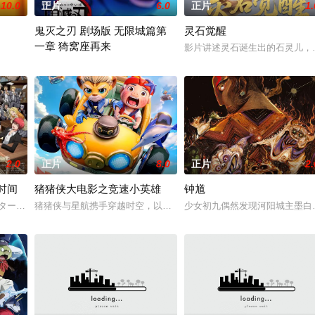
10.0
正片
6.0
正片
1.
鬼灭之刃 剧场版 无限城篇第
灵石觉醒
一章 猗窝座再来
亲阿勿巴吉（周迅 配音）的足迹，踏上神山探寻“温暖”之谜的旅程。他在“恐
影片讲述灵石诞生出的石灵儿，
故事承接《鬼灭之刃柱训练篇》。
2.0
正片
8.0
正片
2.
时间
猪猪侠大电影之竞速小英雄
钟馗
、钟离权带队，集结何仙姑、铁拐李、韩湘子、曹国舅、蓝采和与张果老，八个
ターゲットは担任の先生⁉ 暗殺学園青春エンターテインメントが劇場アニメで
猪猪侠与星航携手穿越时空，以赛车为武器，拯救被神秘物质“P型剂”
少女初九偶然发现河阳城主墨白