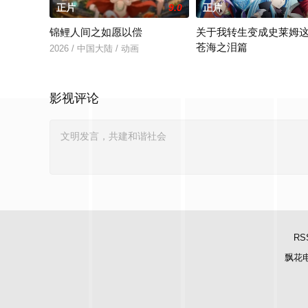
正片
9.0
正片
锦鲤人间之如愿以偿
关于我转生变成史莱姆
苍海之泪篇
2026 / 中国大陆 / 动画
舞台设定在崇拜水龙守护神
影视评论
RS
飘花