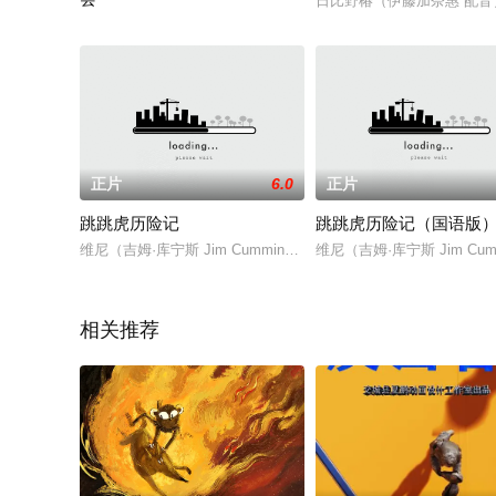
日比野椿（伊藤加奈惠 配
故事發生在被選召的孩子們首次接觸數碼世界的6年後。2005年
正片
6.0
正片
跳跳虎历险记
跳跳虎历险记（国语版
维尼（吉姆·库宁斯 Jim Cummings 配音）、小猪（约翰·菲尔德 John
维尼（吉姆·库宁斯 Jim Cumm
相关推荐