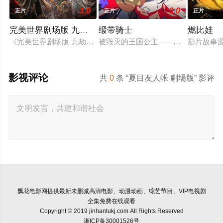
1.0
3.0
正片
正片
正片
完美世界剧场版 九劫焚天
缎带骑士
燃比娃
《完美世界剧场版 九劫焚天》是动画《完美世界》的第二部剧场
被毁灭的王国公主——萨菲娅。 灾厄
影片故事
影视评论
共
0
条 “夏目友人帐 劇場版” 影评
飘花电影网
提供最新未删减高清电影、动漫动画、综艺节目、VIP电视剧
全集免费在线观看
Copyright © 2019 jinhantukj.com All Rights Reserved
湘ICP备30001526号