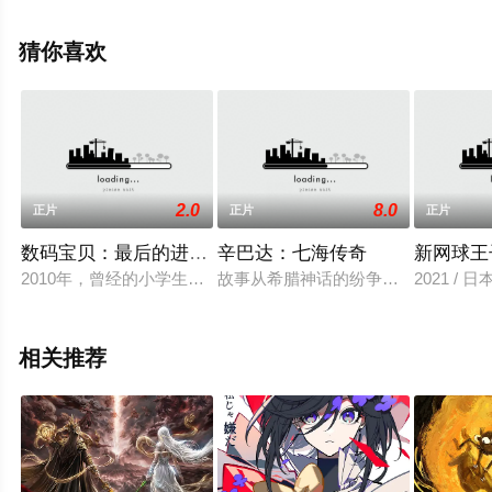
免费观看高清无删减完整版电影大全就上飘花影院，更多
相关信息可移步至豆瓣电影、电视猫或剧情网等平台了
猜你喜欢
解。
2.0
8.0
正片
正片
正片
数码宝贝：最后的进化 (普通话版)
辛巴达：七海传奇
新网球王
2010年，曾经的小学生们已经步入大学，太一、阿和等人步上
故事从希腊神话的纷争女神艾莉丝（米歇尔·
2021 /
相关推荐