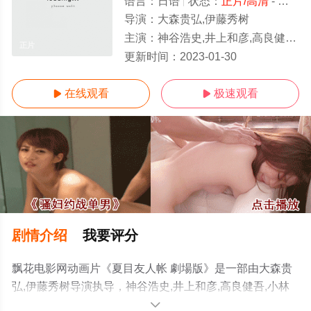
语言：
日语
状态：
正片/高清
- 免费在线播放
导演：
大森贵弘,伊藤秀树
主演：
神谷浩史,井上和彦,高良健吾,小林沙苗,藤村步,村瀬步
正片
更新时间：
2023-01-30
在线观看
极速观看


剧情介绍
我要评分
飘花电影网动画片《夏目友人帐 劇場版》是一部由大森贵
弘,伊藤秀树导演执导，神谷浩史,井上和彦,高良健吾,小林
沙苗,藤村步,村瀬步等明星演员精彩演绎的日本电影，手机
