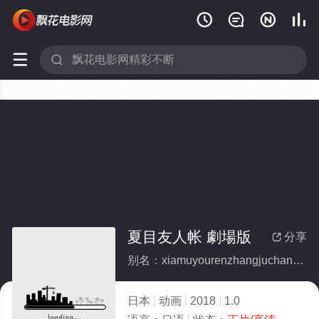






夏目友人帐 劇場版
分享

别名：xiamuyourenzhangjuchangban
日本
动画
2018
1.0