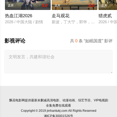
5.0
6.0
正片
正片
正片
热血江湖2026
走马观花
猎虎贰
2026 / 中国大陆 / 剧情
新波，丁大宁，郭华，程一木他们毕
2026 / 
影视评论
共
0
条 “如眠国度” 影评
飘花电影网
提供最新未删减高清电影、动漫动画、综艺节目、VIP电视剧
全集免费在线观看
Copyright © 2019 jinhantukj.com All Rights Reserved
湘ICP备30001526号