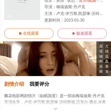
语言：
英语
状态：
正片/高清
- 免费在线播放
导演：
梅瑞迪斯·丹卢克
主演：
卢克·伊万斯,凯瑟琳·沃特斯顿,迈克尔·珊农,米希尔·赫伊斯曼,玛丽·凯·普莱斯,波·马婷,蕾切尔·威尔森,马克·奥布莱恩,卡
正片
更新时间：
2023-01-30
在线观看
极速观看


剧情介绍
我要评分
飘花电影网剧情片《如眠国度》是一部由梅瑞迪斯·丹卢克
导演执导，卢克·伊万斯,凯瑟琳·沃特斯顿,迈克尔·珊农,米希
尔·赫伊斯曼,玛丽·凯·普莱斯,波·马婷,蕾切尔·威尔森,马克·奥
