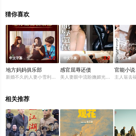
布莱恩,卡尔洛·罗塔,埃莱娜·卡多纳,George,Tchortov,伊恩·
马休斯,金伯利·拉费里埃,朱莉·卡纳等明星演员精彩演绎的
猜你喜欢
美国电影，手机免费观看高清无删减完整版电影大全就上
飘花影院，更多相关信息可移步至豆瓣电影、电视猫或剧
情网等平台了解。
5.0
3.0
中文字幕
中文字幕
中文字幕
地方妈妈俱乐部
感官屈辱还债
官能小说
新婚不久的人妻小雪利用白天的空闲时间加入邻居太太组成的「
美人妻眼中流盼嫵媚光彩，粉腮微暈
主人翁去福
相关推荐