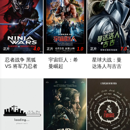
4.0
1.0
7.0
正片
正片
正片
忍者战争 黑狐
宇宙巨人：希
星球大战：曼
VS 将军乃忍者
曼崛起
达洛人与古古
民衆を煽り幕府への謀反を企む怪しげな新興宗教・白蓮教を調
亚当（尼古拉斯·加利齐纳 饰）在神秘圣
银河系最酷的赏金