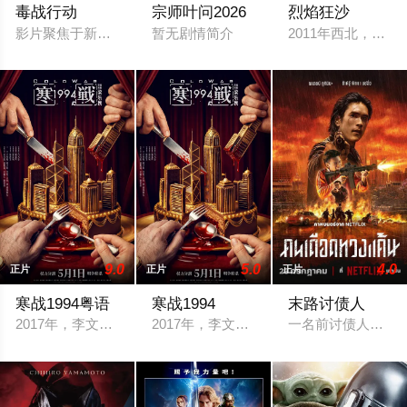
毒战行动
宗师叶问2026
烈焰狂沙
影片聚焦于新型毒品对青少年的危害，对社会秩序的破坏为主题
暂无剧情简介
2011年西北，
9.0
5.0
4.0
正片
正片
正片
寒战1994粤语
寒战1994
末路讨债人
2017年，李文彬（梁家辉 饰）突然失踪，与此同时，蔡元祺在
2017年，李文彬（梁家辉 饰）突然失
一名前讨债人出狱