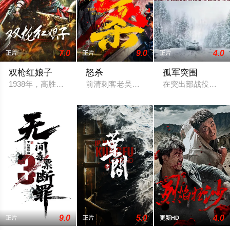
7.0
9.0
4.0
正片
正片
正片
双枪红娘子
怒杀
孤军突围
1938年，高胜男新婚之日，丈夫被日军残害，父辈亦遭屠戮。
前清刺客老吴隐姓埋名于药铺，却为守护
在突出部战役中，
9.0
5.0
4.0
正片
正片
更新HD