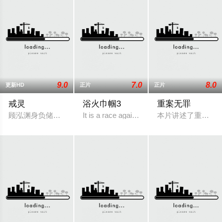
9.0
7.0
8.0
更新HD
正片
正片
戒灵
浴火巾帼3
重案无罪
顾泓渊身负储物戒指枷锁，伪装废柴在云道峰隐忍修炼。被迫指
It is a race against time and there will be 
本片讲述了重案组