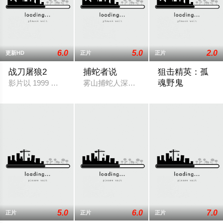
6.0
5.0
2.0
更新HD
正片
正片
战刀屠狼2
捕蛇者说
狙击精英：孤
魂野鬼
影片以 1999 年西南边境为背景，聚焦森林公安的热血使命，讲
雾山捕蛇人深陷苛政与蛇祸双重绝境，异
精英狙击手布兰登
5.0
6.0
7.0
正片
正片
正片