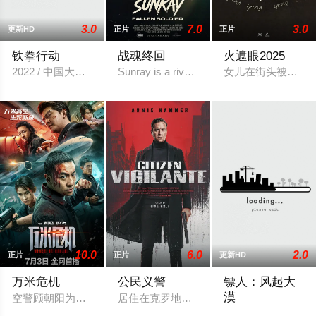
3.0
7.0
3.0
更新HD
正片
正片
铁拳行动
战魂终回
火遮眼2025
2022 / 中国大陆 / 赵尔玲,马东延,秦楚明,梅铃,张伟东,颜嫣
Sunray is a riveting revenge story that fol
女儿在街头被拐走，
10.0
6.0
2.0
正片
正片
更新HD
万米危机
公民义警
镖人：风起大
漠
空警顾朝阳为挽回女友董璐，临时登上飞往乌莱亚的国际航班。
居住在克罗地亚萨格勒布的美国富商桑德
大漠之上，镖人、