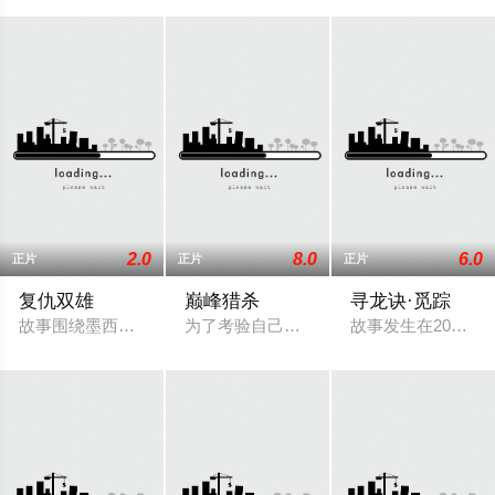
2.0
8.0
6.0
正片
正片
正片
复仇双雄
巅峰猎杀
寻龙诀·觅踪
故事围绕墨西哥特种部队精英卡洛斯（绰号“公牛”）展开，他在
为了考验自己的极限，莎夏（查理兹·塞隆
故事发生在20世纪