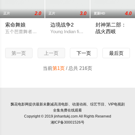
2.0
3.0
4.0
正片
正片
更新HD
索命舞娘
边境战争2
封神第二部：
战火西岐
五个芭蕾舞者去参加比赛，却遭遇公车坠毁，被困在一家偏远旅
Young Indian fighters prepared to protect t
姜子牙、姬发带队
第一页
上一页
下一页
最后页
当前
第1页
/ 总共 216页
飘花电影网
提供最新未删减高清电影、动漫动画、综艺节目、VIP电视剧
全集免费在线观看
Copyright © 2019 jinhantukj.com All Rights Reserved
湘ICP备30001526号