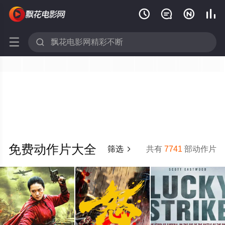






免费动作片大全
筛选
共有
7741
部动作片
