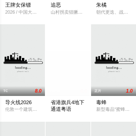
王牌女保镖
追恶
朱橘
2026 / 中国大陆 / 动作
山村拐卖猖獗，警察池峰孤身潜入寻凶，
朝代更迭、战乱四
8.0
6.0
1.0
TC
更新HD
正片
导火线2026
省港旗兵4地下
毒蜂
通道粤语
伦敦一个建筑工地发现了一枚未爆炸的二战时期炸弹，当拆弹专
新型毒品“蜜蜂”在
1989 / 香港 / 刘德华,徐锦江,李美凤,莫少聪